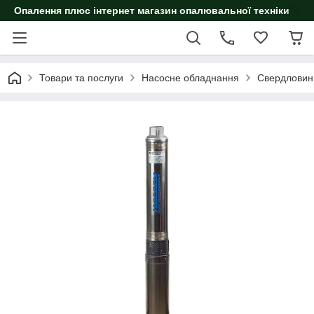
Опалення плюс інтернет магазин опалювальної техніки
Товари та послуги
Насосне обладнання
Свердловин