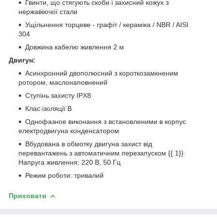
Гвинти, що стягують скоби і захисний кожух з
нержавіючої стали
Ущільнення торцеве - графіт / кераміка / NBR / AISI
304
Довжина кабелю живлення 2 м
Двигун:
Асинхронний двополюсний з короткозамкненим
ротором, маслонаповнений
Ступінь захисту IPХ8
Клас ізоляції В
Однофазное виконання з встановленими в корпус
електродвигуна конденсатором
Вбудована в обмотку двигуна захист від
перевантажень з автоматичним перезапуском {{ 1}}
Напруга живлення: 220 В, 50 Гц
Режим роботи: тривалий
Приховати