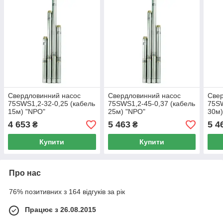
Свердловинний насос
Свердловинний насос
Свер
75SWS1,2-32-0,25 (кабель
75SWS1,2-45-0,37 (кабель
75SW
15м) "NPO"
25м) "NPO"
30м)
4 653
5 463
5 4
₴
₴
Купити
Купити
Про нас
76% позитивних з 164 відгуків за рік
Працює з 26.08.2015