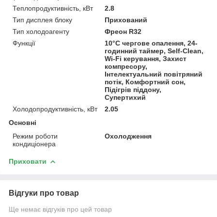
Теплопродуктивність, кВт
2.8
Тип дисплея блоку
Прихований
Тип холодоагенту
Фреон R32
Функції
10°C чергове опалення, 24-
годинний таймер, Self-Clean,
Wi-Fi керування, Захист
компресору,
Інтелектуальний повітряний
потік, Комфортний сон,
Підігрів піддону,
Супертихий
Холодопродуктивність, кВт
2.05
Основні
Режим роботи
Охолодження
кондиціонера
Приховати
Відгуки про товар
Ще немає відгуків про цей товар