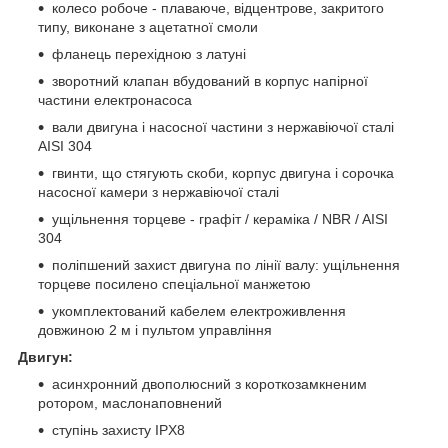
колесо робоче - плаваюче, відцентрове, закритого
типу, виконане з ацетатної смоли
фланець перехідною з латуні
зворотний клапан вбудований в корпус напірної
частини електронасоса
вали двигуна і насосної частини з нержавіючої сталі
AISI 304
гвинти, що стягують скоби, корпус двигуна і сорочка
насосної камери з нержавіючої сталі
ущільнення торцеве - графіт / кераміка / NBR / AISI
304
поліпшений захист двигуна по лінії валу: ущільнення
торцеве посилено спеціальної манжетою
укомплектований кабелем електроживлення
довжиною 2 м і пультом управління
Двигун:
асинхронний двополюсний з короткозамкненим
ротором, маслонаповнений
ступінь захисту IPХ8