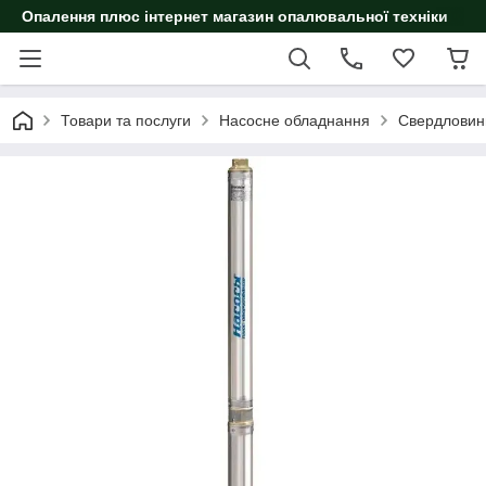
Опалення плюс інтернет магазин опалювальної техніки
Товари та послуги
Насосне обладнання
Свердловин