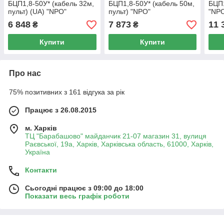
БЦП1,8-50У* (кабель 32м,
БЦП1,8-50У* (кабель 50м,
БЦП1
пульт) (UA) "NPO"
пульт) "NPO"
"NP
6 848
7 873
11 
₴
₴
Купити
Купити
Про нас
75% позитивних з 161 відгука за рік
Працює з 26.08.2015
м. Харків
ТЦ "Барабашово" майданчик 21-07 магазин 31, вулиця
Раєвської, 19а, Харків, Харківська область, 61000, Харків,
Україна
Контакти
Сьогодні працює з 09:00 до 18:00
Показати весь графік роботи