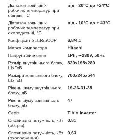
Діапазон зовнішніх
від - 20°C до +24°C
робочих температур при
обігріві, °C
Діапазон зовнішніх
від - 10°C до + 43°C
робочих температур при
охолодженні, °C
Коефіцієнт SEER/SCOP
6,8/4,1
Марка компресора
Hitachi
Напруга живлення
1Ph, ∼230V, 50Hz
Розмір внутрішнього блоку,
820х195х280
ШхГхВ
Розміри зовнішнього блоку,
700x245x544
ШхГхВ
Рівень шуму внутрішнього
19-26-31-35
блоку, дБ
Рівень шуму зовнішнього
47
блоку, дБ
Серія
Tibio Inverter
Споживана потужність, кВт
0.81
(обігрів)
Споживана потужність, кВт
0,63
(охолодження)