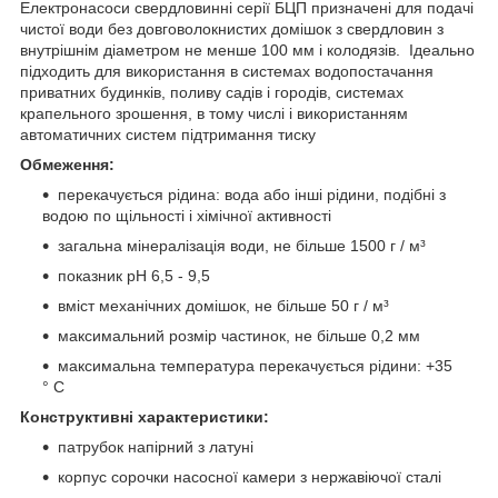
Електронасоси свердловинні серії БЦП призначені для подачі
чистої води без довговолокнистих домішок з свердловин з
внутрішнім діаметром не менше 100 мм і колодязів. Ідеально
підходить для використання в системах водопостачання
приватних будинків, поливу садів і городів, системах
крапельного зрошення, в тому числі і використанням
автоматичних систем підтримання тиску
Обмеження:
перекачується рідина: вода або інші рідини, подібні з
водою по щільності і хімічної активності
загальна мінералізація води, не більше 1500 г / м³
показник рН 6,5 - 9,5
вміст механічних домішок, не більше 50 г / м³
максимальний розмір частинок, не більше 0,2 мм
максимальна температура перекачується рідини: +35
° С
Конструктивні характеристики:
патрубок напірний з латуні
корпус сорочки насосної камери з нержавіючої сталі