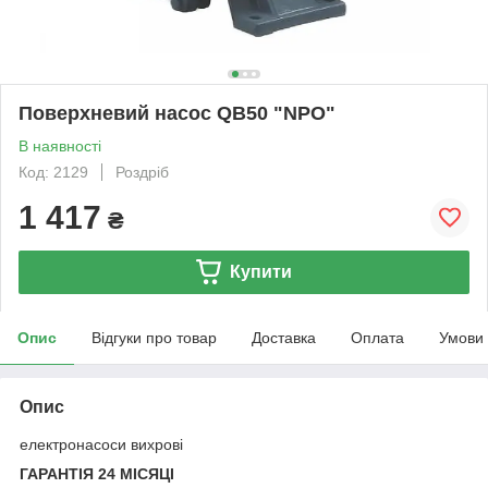
Поверхневий насос QB50 "NPO"
В наявності
Код: 2129
Роздріб
1 417
₴
Купити
Опис
Відгуки про товар
Доставка
Оплата
Умови
Опис
електронасоси вихрові
ГАРАНТІЯ 24 МІСЯЦІ