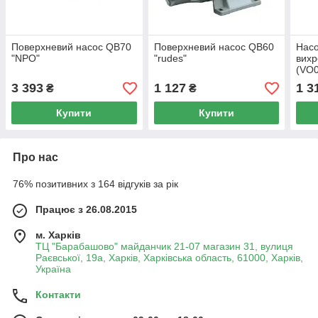
Поверхневий насос QB70
Поверхневий насос QB60
Насо
"NPO"
"rudes"
вих
(VO
3 393
1 127
1 3
₴
₴
Купити
Купити
Про нас
76% позитивних з 164 відгуків за рік
Працює з 26.08.2015
м. Харків
ТЦ "Барабашово" майданчик 21-07 магазин 31, вулиця
Раєвської, 19а, Харків, Харківська область, 61000, Харків,
Україна
Контакти