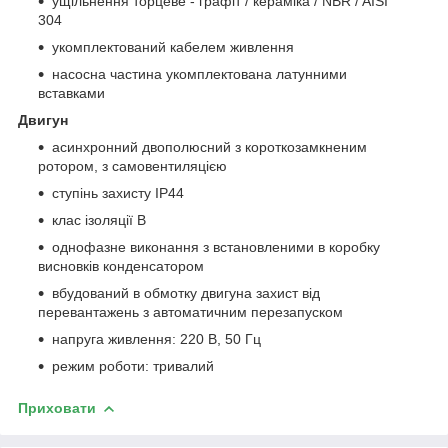
ущільнення торцеве - графіт / кераміка / NBR / AISI
304
укомплектований кабелем живлення
насосна частина укомплектована латунними
вставками
Двигун
асинхронний двополюсний з короткозамкненим
ротором, з самовентиляцією
ступінь захисту IP44
клас ізоляції В
однофазне виконання з встановленими в коробку
висновків конденсатором
вбудований в обмотку двигуна захист від
перевантажень з автоматичним перезапуском
напруга живлення: 220 В, 50 Гц
режим роботи: тривалий
Приховати