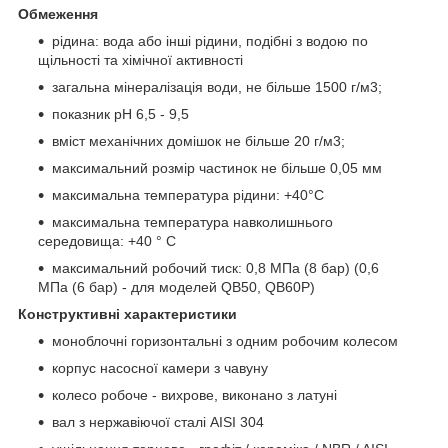
Обмеження
рідина: вода або інші рідини, подібні з водою по
щільності та хімічної активності
загальна мінералізація води, не більше 1500 г/м
3
;
показник pH 6,5 - 9,5
вміст механічних домішок не більше 20 г/м
3
;
максимальний розмір частинок не більше 0,05 мм
максимальна температура рідини: +40°С
максимальна температура навколишнього
середовища: +40 ° С
максимальний робочий тиск: 0,8 МПа (8 бар) (0,6
МПа (6 бар) - для моделей QB50, QB60P)
Конструктивні характеристики
моноблочні горизонтальні з одним робочим колесом
корпус насосної камери з чавуну
колесо робоче - вихрове, виконано з латуні
вал з нержавіючої сталі AISI 304