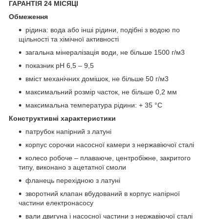
ГАРАНТІЯ 24 МІСЯЦІ
Обмеження
рідина: вода або інші рідини, подібні з водою по
щільності та хімічної активності
загальна мінералізація води, не більше 1500 г/м
3
показник pH 6,5 – 9,5
вміст механічних домішок, не більше 50 г/м
3
максимальний розмір часток, не більше 0,2 мм
максимальна температура рідини: + 35 °С
Конструктивні характеристики
патрубок напірний з латуні
корпус сорочки насосної камери з нержавіючої сталі
колесо робоче – плаваюче, центробіжне, закритого
типу, виконано з ацетатної смоли
фланець перехідною з латуні
зворотний клапан вбудований в корпус напірної
частини електронасосу
вали двигуна і насосної частини з нержавіючої сталі