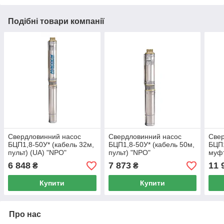
Подібні товари компанії
Свердловинний насос
Свердловинний насос
Свер
БЦП1,8-50У* (кабель 32м,
БЦП1,8-50У* (кабель 50м,
БЦП1
пульт) (UA) "NPO"
пульт) "NPO"
муфт
6 848
7 873
11 
₴
₴
Купити
Купити
Про нас