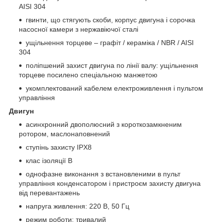
AISI 304
гвинти, що стягують скоби, корпус двигуна і сорочка
насосної камери з нержавіючої сталі
ущільнення торцеве – графіт / кераміка / NBR / AISI
304
поліпшений захист двигуна по лінії валу: ущільнення
торцеве посилено спеціальною манжетою
укомплектований кабелем електроживлення і пультом
управління
Двигун
асинхронний двополюсний з короткозамкненим
ротором, маслонаповнений
ступінь захисту IPХ8
клас ізоляції В
однофазне виконання з встановленими в пульт
управління конденсатором і пристроєм захисту двигуна
від перевантажень
напруга живлення: 220 В, 50 Гц
режим роботи: тривалий