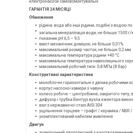
електронасоси самовсмоктувальні
ГАРАНТІЯ 24 МІСЯЦІ
Обмеження
рідина: вода або інші рідини, подібні з водою по
загальна мінералізація води, не більше 1500 г/
показник pH 6,5 – 9,5
вміст механічних домішок, не більше 0,01%
максимальний розмір часток, не більше 0,2 мм
максимальна температура рідини +40 °С
максимальна температура навколишнього сер
максимальний робочий тиск: 0,8 МПа (8 бар)
Конструктивні характеристики
моноблочні горизонтальні з двома робочими к
корпус насосної камери з чавуну
колесо робоче – центробіжне, закритого типу, 
дифузор і трубка Вентурі вузла ежектора вико
вал з нержавіючої сталі AISI 304
ущільнення торцеве – графіт / кераміка / NBR / 
укомплектований кабелем живлення
Двигун
асинхронний двополюсний з короткозамкненим