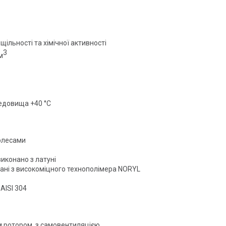
 щільності та хімічної активності
3
м
едовища +40 °С
олесами
виконано з латуні
нані з високоміцного технополімера NORYL
AISI 304
 ротором, з самовентиляцією