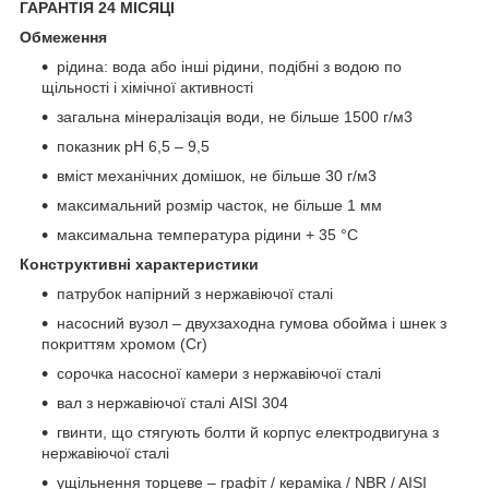
ГАРАНТІЯ 24 МІСЯЦІ
Обмеження
рідина: вода або інші рідини, подібні з водою по
щільності і хімічної активності
загальна мінералізація води, не більше 1500 г/м
3
показник рН 6,5 – 9,5
вміст механічних домішок, не більше 30 г/м
3
максимальний розмір часток, не більше 1 мм
максимальна температура рідини + 35 °С
Конструктивні характеристики
патрубок напірний з нержавіючої сталі
насосний вузол – двухзаходна гумова обойма і шнек з
покриттям хромом (Cr)
сорочка насосної камери з нержавіючої сталі
вал з нержавіючої сталі AISI 304
гвинти, що стягують болти й корпус електродвигуна з
нержавіючої сталі
ущільнення торцеве – графіт / кераміка / NBR / AISI