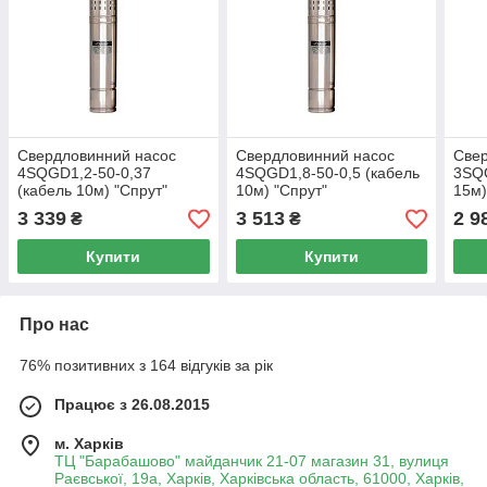
Свердловинний насос
Свердловинний насос
Свер
4SQGD1,2-50-0,37
4SQGD1,8-50-0,5 (кабель
3SQG
(кабель 10м) "Спрут"
10м) "Спрут"
15м)
3 339
3 513
2 9
₴
₴
Купити
Купити
Про нас
76% позитивних з 164 відгуків за рік
Працює з 26.08.2015
м. Харків
ТЦ "Барабашово" майданчик 21-07 магазин 31, вулиця
Раєвської, 19а, Харків, Харківська область, 61000, Харків,