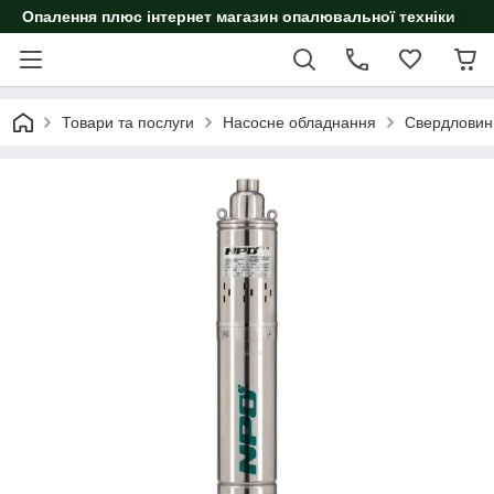
Опалення плюс інтернет магазин опалювальної техніки
Товари та послуги
Насосне обладнання
Свердловин