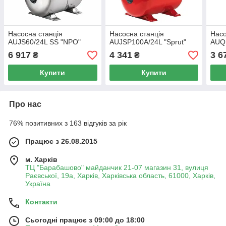
Насосна станція
Насосна станція
Насо
AUJS60/24L SS "NPO"
AUJSP100A/24L "Sprut"
AUQB
6 917
4 341
3 6
₴
₴
Купити
Купити
Про нас
76% позитивних з 163 відгуків за рік
Працює з 26.08.2015
м. Харків
ТЦ "Барабашово" майданчик 21-07 магазин 31, вулиця
Раєвської, 19а, Харків, Харківська область, 61000, Харків,
Україна
Контакти
Сьогодні працює з 09:00 до 18:00