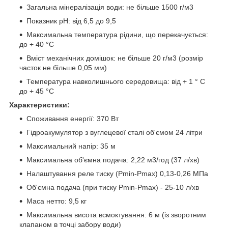
Загальна мінералізація води: не більше 1500 г/м
3
Показник pH: від 6,5 до 9,5
Максимальна температура рідини, що перекачується:
до + 40 °С
Вміст механічних домішок: не більше 20 г/м
3
(розмір
часток не більше 0,05 мм)
Температура навколишнього середовища: від + 1 ° С
до + 45 °С
Характеристики:
Споживання енергії: 370 Вт
Гідроакумулятор з вуглецевої сталі об'ємом 24 літри
Максимальний напір: 35 м
Максимальна об'ємна подача: 2,22 м
3
/год (37 л/хв)
Налаштування реле тиску (Рmin-Рmax) 0,13-0,26 МПа
Об'ємна подача (при тиску Рmin-Рmax) - 25-10 л/хв
Маса нетто: 9,5 кг
Максимальна висота всмоктування: 6 м (із зворотним
клапаном в точці забору води)