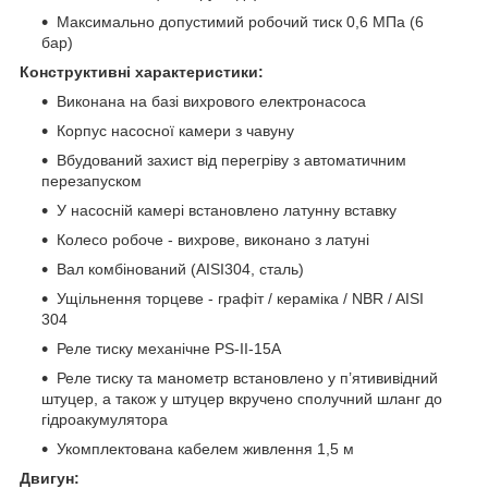
Максимально допустимий робочий тиск 0,6 МПа (6
бар)
Конструктивні характеристики:
Виконана на базі вихрового електронасоса
Корпус насосної камери з чавуну
Вбудований захист від перегріву з автоматичним
перезапуском
У насосній камері встановлено латунну вставку
Колесо робоче - вихрове, виконано з латуні
Вал комбінований (AISI304, сталь)
Ущільнення торцеве - графіт / кераміка / NBR / AISI
304
Реле тиску механічне PS-II-15А
Реле тиску та манометр встановлено у п’ятививідний
штуцер, а також у штуцер вкручено сполучний шланг до
гідроакумулятора
Укомплектована кабелем живлення 1,5 м
Двигун: