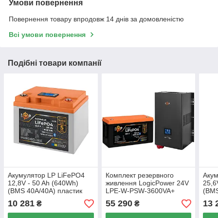
Умови повернення
Повернення товару впродовж 14 днів за домовленістю
Всі умови повернення
Подібні товари компанії
Акумулятор LP LiFePO4
Комплект резервного
Акум
12,8V - 50 Ah (640Wh)
живлення LogicPower 24V
25,6
(BMS 40A/40А) пластик
LPE-W-PSW-3600VA+
(BMS
LCD Smart BT
(2500 Вт) 1–40A +
Smar
10 281
55 290
13 
₴
₴
акумулятор LP LiFePO4
25,6V 100 Ah (2560 Wh)