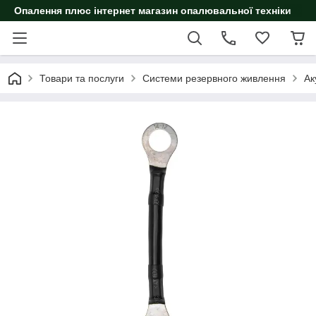
Опалення плюс інтернет магазин опалювальної техніки
Товари та послуги
Системи резервного живлення
Ак