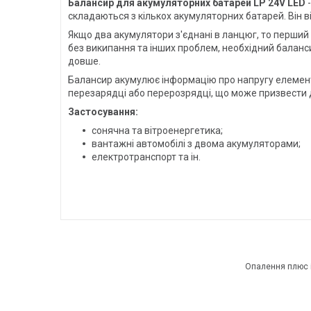
Балансир для акумуляторних батарей LP 24V LED
-
складаються з кількох акумуляторних батарей. Він в
Якщо два акумулятори з'єднані в ланцюг, то перший
без википання та інших проблем, необхідний балан
довше.
Балансир акумулює інформацію про напругу елементі
перезарядці або перерозрядці, що може призвести
Застосування:
сонячна та вітроенергетика;
вантажні автомобілі з двома акумуляторами;
електротранспорт та ін.