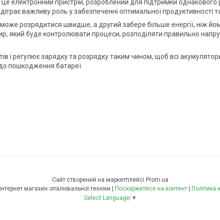
 це електронний пристрій, розроблений для підтримки однакового р
ідіграє важливу роль у забезпеченні оптимальної продуктивності та
 може розрядитися швидше, а другий забере більше енергії, ніж йо
сир, який буде контролювати процеси, розподіляти правильно напр
в і регулює зарядку та розрядку таким чином, щоб всі акумулятори
 до пошкодження батареї.
Сайт створений на маркетплейсі
Prom.ua
Опалення плюс інтернет магазин опалювальної техніки |
Поскаржитися на контент
|
Політика 
Select Language
▼