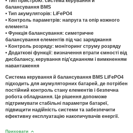
•
Тип пристрою
: система керування й
балансування BMS
•
Тип акумуляторів
: LiFePO4
•
Контроль параметрів
: напруга та опір кожного
елемента
•
Функція балансування
: симетричне
балансування елементів під час заряджання
•
Контроль розряду
: моніторинг струму розряду
•
Додаткові функції
: визначення втрати ємності від
дисбалансу, керування під'єднанням і вимкненням
навантаження
Система керування й балансування BMS LiFePO4
підходить для акумуляторних батарей, де потрібен
постійний контроль стану елементів і безпечна
робота обладнання. Це рішення допоможе
підтримувати стабільні параметри батареї,
підвищити надійність системи та забезпечити
ефективну експлуатацію накопичувачів енергії.
Приховати