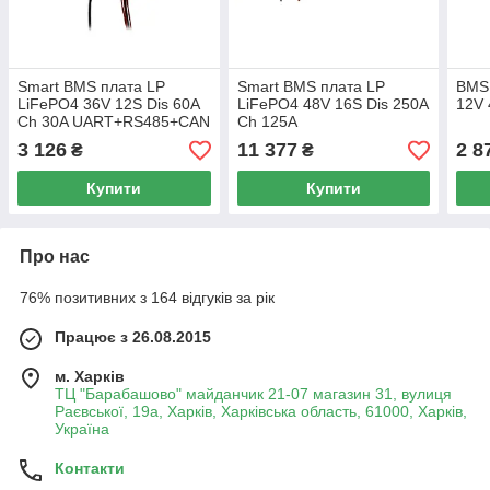
Smart BMS плата LP
Smart BMS плата LP
BMS 
LiFePO4 36V 12S Dis 60A
LiFePO4 48V 16S Dis 250A
12V 
Ch 30A UART+RS485+CAN
Ch 125A
UART+RS485+CAN
3 126
11 377
2 8
₴
₴
Купити
Купити
Про нас
76% позитивних з 164 відгуків за рік
Працює з 26.08.2015
м. Харків
ТЦ "Барабашово" майданчик 21-07 магазин 31, вулиця
Раєвської, 19а, Харків, Харківська область, 61000, Харків,
Україна
Контакти