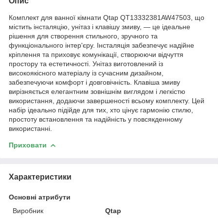
Опис
Комплект для ванної кімнати Qtap QT13332381AW47503, що
містить інсталяцію, унітаз і клавішу змиву, — це ідеальне
рішення для створення стильного, зручного та
функціонального інтер'єру. Інсталяція забезпечує надійне
кріплення та приховує комунікації, створюючи відчуття
простору та естетичності. Унітаз виготовлений із
високоякісного матеріалу із сучасним дизайном,
забезпечуючи комфорт і довговічність. Клавіша змиву
вирізняється елегантним зовнішнім виглядом і легкістю
використання, додаючи завершеності всьому комплекту. Цей
набір ідеально підійде для тих, хто цінує гармонію стилю,
простоту встановлення та надійність у повсякденному
використанні.
Приховати
Характеристики
Основні атрибути
Виробник
Qtap