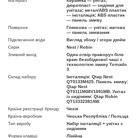
Матеріал
Кераміка — унітаз;
дюропласт — сидіння для
унітаза; метал/ABS пластик
— інсталяція; ABS пластик
— панель змиву
Поверхня
Глянсова — унітаз; матова
— панель змивання
Підключення води
Вигляд збоку / згори дюйм
Серія
Nest / Robin
Зливний вихід
Один отвір праворуч біля
краю безобідкової чаші з
технологією змиву Tornado
3
Склад набору
Інсталяція: Qtap Nest
QT0133M425. Панель змиву:
Qtap Nest
QT0111M08V1091MB. Унітаз
із сидінням: Qtap Robin
QT13332381AW.
Країна реєстрації бренду
Чехія
Країна-виробник
Чеська Республіка / Польща
Тип виробу
Набір інсталяції + унітаз з
сидінням
Форма клавіші
Лінійна