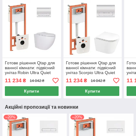
Готове рішення Qtap для
Готове рішення Qtap для
Гото
ванної кімнати: підвісний
ванної кімнати: підвісний
ванн
унітаз Robin Ultra Quiet
унітаз Scorpio Ultra Quiet
уніт
520x365x365 + комплект
520x365x365 + комплект
520x
11 234
11 234
11 
₴
₴
14 042 ₴
14 042 ₴
інсталяції Nest 4 в 1
інсталяції Nest 4 в 1
інст
(лінійна
(лінійна
(ква
Купити
Купити
Акційні пропозиції та новинки
–20%
–20%