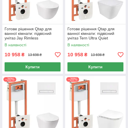
Готове рішення Qtap для
Готове рішення Qtap для
ванної кімнати: підвісний
ванної кімнати: підвісний
унітаз Jay Rimless
унітаз Tern Ultra Quiet
520х360х320 + комплект
490x365x325 + комплект
В наявності
В наявності
інсталяції Nest 4 в 1 (лінійна
інсталяції Nest 4 в 1 (лінійна
клавіша
10 958
10 958
₴
₴
13 698 ₴
13 698 ₴
Купити
Купити
–20%
–20%