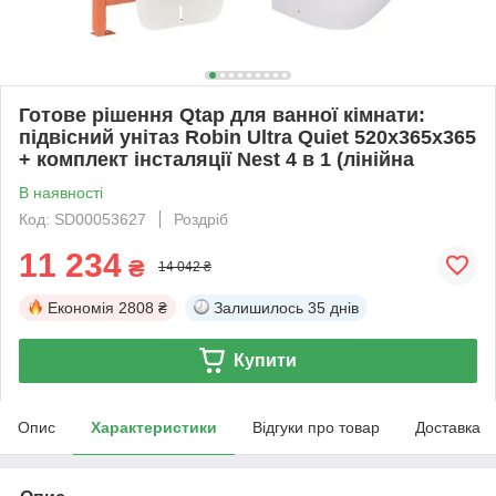
Готове рішення Qtap для ванної кімнати:
підвісний унітаз Robin Ultra Quiet 520x365x365
+ комплект інсталяції Nest 4 в 1 (лінійна
В наявності
Код: SD00053627
Роздріб
11 234
₴
14 042 ₴
Економія
2808 ₴
Залишилось
35 днів
Купити
Опис
Характеристики
Відгуки про товар
Доставка