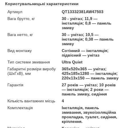
Користувальницькі характеристики
Артикул
QT13332381AW47503
Вага брутто, кг
30 - унітаз; 11,9 —
інсталяція; 0,8 — панель
змиву
Вага нетто, кг
30 – унітаз; 10,5 —
інсталяція; 0,38 — панель
змиву
Вид монтажу
Сотінний — інсталяція;
підвісний — унітаз
Тип системи змивання
Ultra Quiet
Габаритні розміри виробу
365х520х365 — унітаз;
(ШхГхВ), мм
425х185х1280 — інсталяція;
220х13х150 — панель змиву
Гарантія
27 років — унітаз; 10 років
— інсталяція; 2 роки —
панель змиву, сидіння
Кількість вантажних місць
4
Комплектація
Інсталяція, панель
змивання, звукоізоляційна
прокладка, туалет, сидіння,
кріплення.