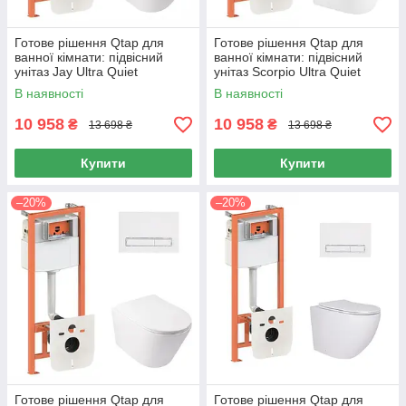
Готове рішення Qtap для
Готове рішення Qtap для
ванної кімнати: підвісний
ванної кімнати: підвісний
унітаз Jay Ultra Quiet
унітаз Scorpio Ultra Quiet
485x360x320 + комплект
520x365x365 + комплект
В наявності
В наявності
інсталяції Nest 4 в 1 (лінійна
інсталяції Nest 4 в 1 (лінійна
10 958
10 958
₴
₴
13 698 ₴
13 698 ₴
Купити
Купити
–20%
–20%
Готове рішення Qtap для
Готове рішення Qtap для