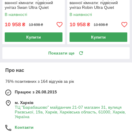
ванної кімнати: підвісний
ванної кімнати: підвісний
унітаз Swan Ultra Quiet
унітаз Robin Ultra Quiet
485x360x320 + комплект
520x365x365 + комплект
В наявності
В наявності
інсталяції Nest 4 в 1 (лінійна
інсталяції Nest 4 в 1 (лінійна
10 958
10 958
₴
₴
13 698 ₴
13 698 ₴
Купити
Купити
Показати ще
Про нас
76% позитивних з 164 відгуків за рік
Працює з 26.08.2015
м. Харків
ТЦ "Барабашово" майданчик 21-07 магазин 31, вулиця
Раєвської, 19а, Харків, Харківська область, 61000, Харків,
Україна
Контакти