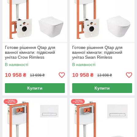
Готове рішення Qtap для
Готове рішення Qtap для
ванної кімнати: підвісний
ванної кімнати: підвісний
унітаз Crow Rimless
унітаз Swan Rimless
520х360х290 + комплект
520х360х320 + комплект
В наявності
В наявності
інсталяції Nest 4 в 1 (лінійна
інсталяції Nest 4 в 1 (лінійна
10 958
10 958
₴
₴
13 698 ₴
13 698 ₴
Купити
Купити
–20%
–20%