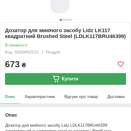
Дозатор для миючого засобу Lidz LK117
квадратний Brushed Steel (LDLK117BRU46399)
В наявності
Код: SD00052523
Роздріб
673
₴
Купити
Опис
Характеристики
Відгуки про товар
Доставка
Опис
Дозатор для мийного засобу Lidz LDLK117BRU46399
виготовлений із неіржавкої сталі та пластику. Виріб має