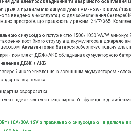
я для електрообладнання та аварійного освітлення і
r ДБЖ з правильною синусоїдою
LPM-PSW-1500VA (1050
о та введено в експлуатацію для забезпечення безперебій
а інших пристроїв, що працюють у режимі 24/7/365. Компл
ильною синусоїдою
потужністю 1500/1050 VA/W виконує 2 о
еретворення постійного струму від акумулятора в джерело зм
оцесором.
Акумуляторна батарея
забезпечує подачу елект
тири - комплект ДБЖ+АКБ обладнана акумуляторною батар
живлення ДБЖ + АКБ
перебійного живлення із зовнішнім акумулятором - спо
андартна євровилка.
андартна євророзетка
 і підключається стаціонарно. Усі функції: від стабіліза
т) 10A/20A 12V з правильною синусоїдою і підключенням