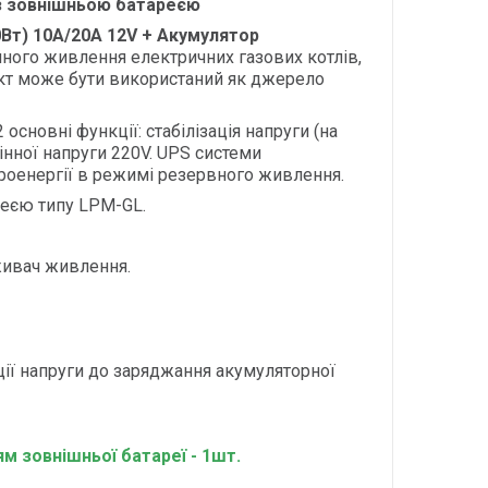
з зовнішньою батареєю
Вт) 10A/20A 12V + Акумулятор
ного живлення електричних газових котлів,
ект може бути використаний як джерело
сновні функції: стабілізація напруги (на
інної напруги 220V. UPS системи
роенергії в режимі резервного живлення.
еєю типу LPM-GL.
живач живлення.
ції напруги до заряджання акумуляторної
 зовнішньої батареї - 1шт.