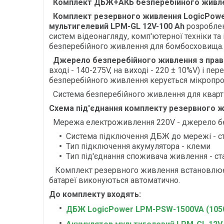
Комплект ДБЖ+АКБ безперебійного живленн
Комплект резервного живлення LogicPowe
мультигелевий LPM-GL 12V-100 Ah
розроблен
систем відеонагляду, комп'ютерної техніки т
безперебійного живлення для бомбосховища.
Джерело безперебійного живлення з прав
вході - 140-275V, на виході - 220 ± 10%V) і п
безперебійного живлення керується мікропр
Система безперебійного живлення для квар
Схема під'єднання комплекту резервного 
Мережа електроживлення 220V - джерело без
Система підключення ДБЖ до мережі - ст
Тип підключення акумулятора - клеми
Тип під'єднання споживача живлення - ст
Комплект резервного живлення встановлюється
батареї виконуються автоматично.
До комплекту входять:
ДБЖ LogicPower LPM-PSW-1500VA (1050В