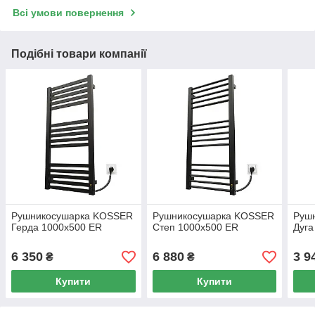
Всі умови повернення
Подібні товари компанії
Рушникосушарка KOSSER
Рушникосушарка KOSSER
Руш
Герда 1000х500 ER
Степ 1000х500 ER
Дуга
6 350
6 880
3 9
₴
₴
Купити
Купити