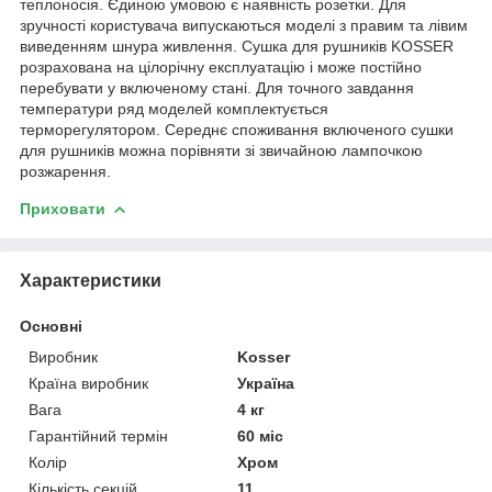
теплоносія. Єдиною умовою є наявність розетки. Для
зручності користувача випускаються моделі з правим та лівим
виведенням шнура живлення. Сушка для рушників KOSSER
розрахована на цілорічну експлуатацію і може постійно
перебувати у включеному стані. Для точного завдання
температури ряд моделей комплектується
терморегулятором. Середнє споживання включеного сушки
для рушників можна порівняти зі звичайною лампочкою
розжарення.
Приховати
Характеристики
Основні
Виробник
Kosser
Країна виробник
Україна
Вага
4 кг
Гарантійний термін
60 міс
Колір
Хром
Кількість секцій
11