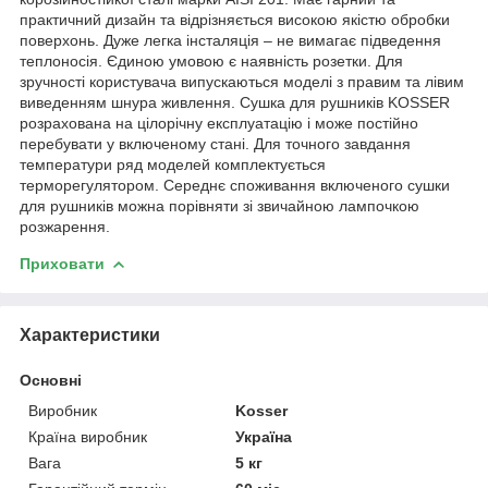
практичний дизайн та відрізняється високою якістю обробки
поверхонь. Дуже легка інсталяція – не вимагає підведення
теплоносія. Єдиною умовою є наявність розетки. Для
зручності користувача випускаються моделі з правим та лівим
виведенням шнура живлення. Сушка для рушників KOSSER
розрахована на цілорічну експлуатацію і може постійно
перебувати у включеному стані. Для точного завдання
температури ряд моделей комплектується
терморегулятором. Середнє споживання включеного сушки
для рушників можна порівняти зі звичайною лампочкою
розжарення.
Приховати
Характеристики
Основні
Виробник
Kosser
Країна виробник
Україна
Вага
5 кг