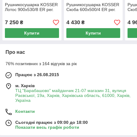
Рушникосушарка KOSSER
Рушникосушарка KOSSER
Руш
Лотос 900х530/8 ЕR рег.
Скоба 600х500/4 ЕR рег.
Скоб
7 250
4 430
4 9
₴
₴
Купити
Купити
Про нас
76% позитивних з 164 відгуків за рік
Працює з 26.08.2015
м. Харків
ТЦ "Барабашово" майданчик 21-07 магазин 31, вулиця
Раєвської, 19а, Харків, Харківська область, 61000, Харків,
Україна
Контакти
Сьогодні працює з 09:00 до 18:00
Показати весь графік роботи