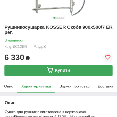
Рушникосушарка KOSSER Скоба 900х500/7 ЕR
рег.
В наявності
Код: ДС12ER
Роздріб
6 330
₴
Купити
Опис
Характеристики
Відгуки про товар
Доставка
Опис
Сушка для рушників виготовлена з нержавіючої
корозійностійкої сталі марки AISI 201. Має гарний та