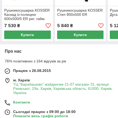
Рушникосушарка KOSSER
Рушникосушарка KOSSER
Руш
Каскад із полицею
Степ 800х500 ER
Дуга
600х500/5 ER рег. тайм.
7 530
5 840
5 1
₴
₴
Купити
Купити
Про нас
76% позитивних з 164 відгуків за рік
Працює з 26.08.2015
м. Харків
ТЦ "Барабашово" майданчик 21-07 магазин 31, вулиця
Раєвської, 19а, Харків, Харківська область, 61000, Харків,
Україна
Контакти
Сьогодні працює з 09:00 до 18:00
Показати весь графік роботи