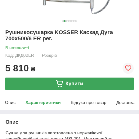
Рушникосушарка KOSSER Каскад Дуга
700х500/6 ER рег.
В наявності
Код: ДКД02ЕR
Роздріб
5 810
₴
Купити
Опис
Характеристики
Відгуки про товар
Доставка
Опис
Сушка для рушників виготовлена з нержавіючої
корозійностійкої сталі марки AISI 201. Має гарний та