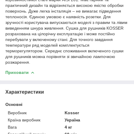
практичний дизайн та відрізняється високою якістю обробки
поверхонь. Дуже легка інсталяція – не вимагає підведення
теплоносія. Єдиною умовою є наявність розетки. Для
зручності користувача випускаються моделі з правим та лівим
виведенням шнура живлення. Сушка для рушників KOSSER
розрахована на цілорічну експлуатацію і може постійно
перебувати у включеному стані. Для точного завдання
температури ряд моделей комплектується
терморегулятором. Середнє споживання включеного сушки
для рушників можна порівняти зі звичайною лампочкою
розжарення.
Приховати
Характеристики
Основні
Виробник
Kosser
Країна виробник
Україна
Вага
4 кг