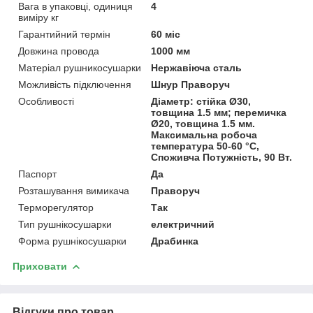
Вага в упаковці, одиниця
4
виміру кг
Гарантийний термін
60 міс
Довжина провода
1000 мм
Матеріал рушникосушарки
Нержавіюча сталь
Можливість підключення
Шнур Праворуч
Особливості
Діаметр: стійка Ø30,
товщина 1.5 мм; перемичка
Ø20, товщина 1.5 мм.
Максимальна робоча
температура 50-60 °C,
Споживча Потужність, 90 Вт.
Паспорт
Да
Розташування вимикача
Праворуч
Терморегулятор
Так
Тип рушнікосушарки
електричний
Форма рушнікосушарки
Драбинка
Приховати
Відгуки про товар