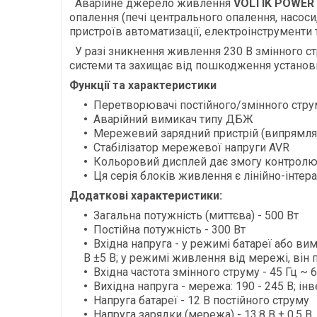
Аварійне джерело живлення
VOLTIK POWER 
опалення (печі центрального опалення, насоси
пристроїв автоматизації, електроінструменти 
У разі зникнення живлення 230 В змінного ст
системи та захищає від пошкодження установк
Функції та характеристики
Перетворювачі постійного/змінного стр
Аварійний вимикач типу ДБЖ
Мережевий зарядний пристрій (випрямля
Стабілізатор мережевої напруги AVR
Кольоровий дисплей дає змогу контролю
Ця серія блоків живлення є лінійно-інте
Додаткові характеристики:
Загальна потужність (миттєва) - 500 Вт
Постійна потужність - 300 Вт
Вхідна напруга - у режимі батареї або ви
В ±5 В; у режимі живлення від мережі, він 
Вхідна частота змінного струму - 45 Гц ~ 6
Вихідна напруга - мережа: 190 - 245 В; ін
Напруга батареї - 12 В постійного струму
Напруга зарядки (мережа) - 13,8 В ± 0,5 В