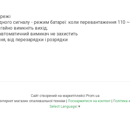
ережі
дного сигналу - режим батареї: коли перевантаження 110 ~
гайно вимкніть вихід;
втоматичний вимикач не захистить
ня, від перезарядки і розрядки
Сайт створений на маркетплейсі
Prom.ua
Опалення плюс інтернет магазин опалювальної техніки |
Поскаржитися на контент
|
Політика 
Select Language
▼