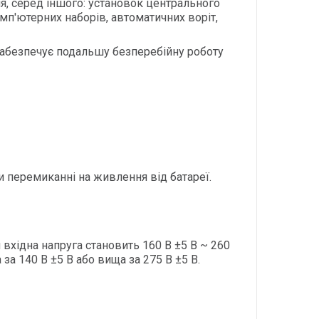
я, серед іншого: установок центрального
омп'ютерних наборів, автоматичних воріт,
забезпечує подальшу безперебійну роботу
и перемиканні на живлення від батареї.
 вхідна напруга становить 160 В ±5 В ~ 260
за 140 В ±5 В або вища за 275 В ±5 В.