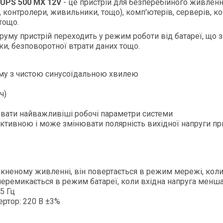
UPS 500 MX 12V
- це пристрій для безперебійного живленн
, контролери, живильники, тощо), комп'ютерів, серверів, к
тощо.
руму пристрій переходить у режим роботи від батареї, що 
и, безповоротної втрати даних тощо.
уму з чистою синусоїдальною хвилею
ч)
вати найважливіші робочі параметри системи
рактивною і може змінювати полярність вихідної напруги пр
мкненому живленні, він повертається в режим мережі, коли
перемикається в режим батареї, коли вхідна напруга менша 
5 Гц
вертор: 220 В ±3%