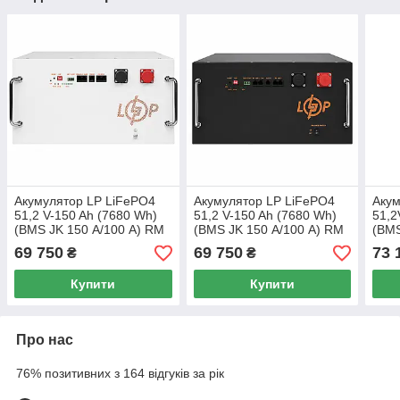
Акумулятор LP LiFePO4
Акумулятор LP LiFePO4
Акум
51,2 V-150 Ah (7680 Wh)
51,2 V-150 Ah (7680 Wh)
51,2
(BMS JK 150 А/100 А) RM
(BMS JK 150 А/100 А) RM
(BMS
RS485/CAN WH
RS485/CAN BL
RS4
69 750
69 750
73 
₴
₴
Купити
Купити
Про нас
76% позитивних з 164 відгуків за рік