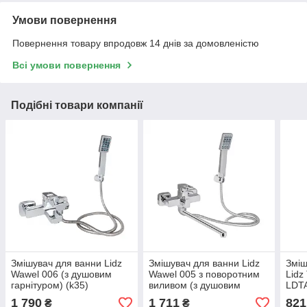
Умови повернення
Повернення товару впродовж 14 днів за домовленістю
Всі умови повернення
Подібні товари компанії
Змішувач для ванни Lidz
Змішувач для ванни Lidz
Зміш
Wawel 006 (з душовим
Wawel 005 з поворотним
Lidz
гарнітуром) (k35)
виливом (з душовим
LDT
LDWAW006CRM45388
гарнітуром) (k35)
Chr
1 790
1 711
821
₴
₴