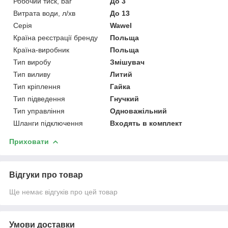
Робочий тиск, bar
До 3
Витрата води, л/хв
До 13
Серія
Wawel
Країна реєстрації бренду
Польща
Країна-виробник
Польща
Тип виробу
Змішувач
Тип виливу
Литий
Тип кріплення
Гайка
Тип підведення
Гнучкий
Тип управління
Одноважільний
Шланги підключення
Входять в комплект
Приховати
Відгуки про товар
Ще немає відгуків про цей товар
Умови доставки