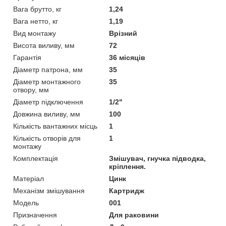
Вага брутто, кг
1,24
Вага нетто, кг
1,19
Вид монтажу
Врізний
Висота виливу, мм
72
Гарантія
36 місяців
Діаметр патрона, мм
35
Діаметр монтажного
35
отвору, мм
Діаметр підключення
1/2"
Довжина виливу, мм
100
Кількість вантажних місць
1
Кількість отворів для
1
монтажу
Комплектація
Змішувач, гнучка підводка,
кріплення.
Матеріал
Цинк
Механізм змішування
Картридж
Мoдель
001
Призначення
Для раковини