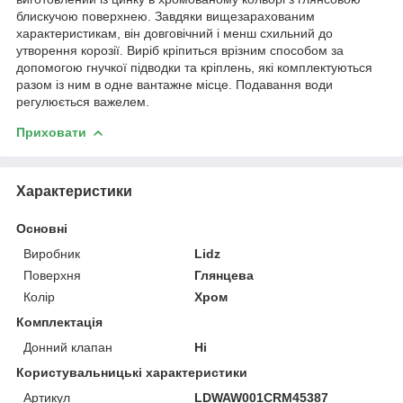
блискучою поверхнею. Завдяки вищезарахованим
характеристикам, він довговічний і менш схильний до
утворення корозії. Виріб кріпиться врізним способом за
допомогою гнучкої підводки та кріплень, які комплектуються
разом із ним в одне вантажне місце. Подавання води
регулюється важелем.
Приховати
Характеристики
Основні
Виробник
Lidz
Поверхня
Глянцева
Колір
Хром
Комплектація
Донний клапан
Ні
Користувальницькі характеристики
Артикул
LDWAW001CRM45387