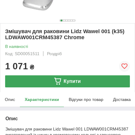
Змішувач для раковини Lidz Wawel 001 (k35)
LDWAW001CRM45387 Chrome
В наявності
Код: SD00051511
Роздріб
1 071
₴
Купити
Опис
Характеристики
Відгуки про товар
Доставка
Опис
Змішувач для раковини Lidz Wawel 001 LDWAW001CRM45387
виготовлений із цинку в хромованому кольорі з глянсовою