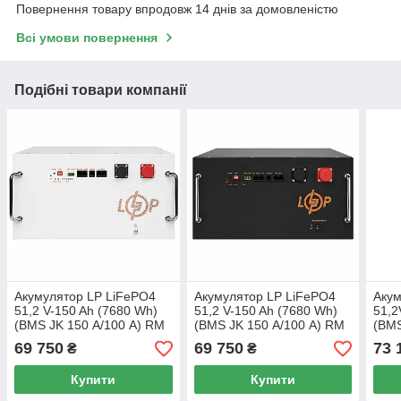
Повернення товару впродовж 14 днів за домовленістю
Всі умови повернення
Подібні товари компанії
Акумулятор LP LiFePO4
Акумулятор LP LiFePO4
Акум
51,2 V-150 Ah (7680 Wh)
51,2 V-150 Ah (7680 Wh)
51,2
(BMS JK 150 А/100 А) RM
(BMS JK 150 А/100 А) RM
(BMS
RS485/CAN WH
RS485/CAN BL
RS4
69 750
69 750
73 
₴
₴
Купити
Купити