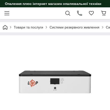
Опалення плюс інтернет магазин опалювальної техніки
Товари та послуги
Системи резервного живлення
Си