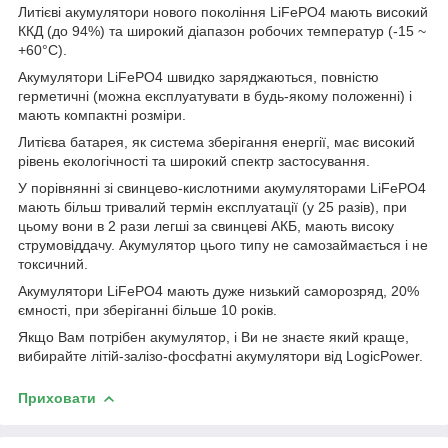
Литієві акумулятори нового покоління LiFePO4 мають високий
ККД (до 94%) та широкий діапазон робочих температур (-15 ~
+60°C).
Акумулятори LiFePO4 швидко заряджаються, повністю
герметичні (можна експлуатувати в будь-якому положенні) і
мають компактні розміри.
Литієва батарея, як система зберігання енергії, має високий
рівень екологічності та широкий спектр застосування.
У порівнянні зі свинцево-кислотними акумуляторами LiFePO4
мають більш тривалий термін експлуатації (у 25 разів), при
цьому вони в 2 рази легші за свинцеві АКБ, мають високу
струмовіддачу. Акумулятор цього типу не самозаймається і не
токсичний.
Акумулятори LiFePO4 мають дуже низький саморозряд, 20%
ємності, при зберіганні більше 10 років.
Якщо Вам потрібен акумулятор, і Ви не знаєте який краще,
вибирайте літій-залізо-фосфатні акумулятори від LogicPower.
Приховати