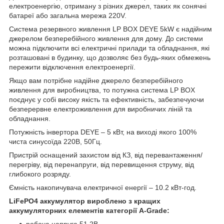
електроенергію, отриману з різних джерел, таких як сонячні
батареї або загальна мережа 220V.
Система резервного живлення LP BOX DEYE 5kW є надійним
джерелом безперебійного живлення для дому. До системи
можна підключити всі електричні прилади та обладнання, які
розташовані в будинку, що дозволяє без будь-яких обмежень
пережити відключення електроенергії.
Якщо вам потрібне надійне джерело безперебійного
живлення для виробництва, то потужна система LP BOX
поєднує у собі високу якість та ефективність, забезпечуючи
безперервне електроживлення для виробничих ліній та
обладнання.
Потужність інвертора DEYE – 5 кВт, на виході якого 100%
чиста синусоїда 220В, 50Гц.
Пристрій оснащений захистом від КЗ, від перевантаження/
перегріву, від перенапруги, від перевищення струму, від
глибокого розряду.
Ємність накопичувача електричної енергії – 10.2 кВт-год.
LiFePO4 аккумулятор вироблено з кращих
аккумуляторних елементів категорії А-Grade:
робоча напруга 51.2В,