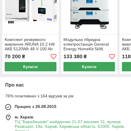
Комплект резервного
Модульна гібридна
Комп
живлення ARUNA 10,2 kW
електростанція General
жив
АКБ 5120Wh 48 V 100 Ah
Energy HomeKit 5kW,
АКБ 
10kWh однофазна
70 200
133 380
118
₴
₴
Купити
Купити
Про нас
76% позитивних з 164 відгуків за рік
Працює з 26.08.2015
м. Харків
ТЦ "Барабашово" майданчик 21-07 магазин 31, вулиця
Раєвської, 19а, Харків, Харківська область, 61000, Харків,