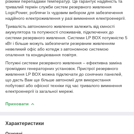
різкими перепадами температур. Це гарантує надійність та
тривалий термін служби систем резервного живлення
LogicPower, роблячи їх чудовим вибором для забезпечення
надійного електроживлення у разі вимкнення електроенергії.
Тривалість автономного живлення залежить від ємності
акумулятора та потужності споживачів, підключених до
системи резервного живлення. Системи LP BOX потужністю 5
кВт і більше можуть забезпечити резервним живленням
невеликий офіс або котедж з автономною системою
опалення та кондиціювання повітря.
Потужні системи резервного живлення – ефективна заміна
громіздких генераторних установок. Пристрої резервного
живлення LP BOX можна підключати до сонячних панелей,
що дасть Вам ще більше автономії для використання
побутової або офісної техніки під час тривалого вимкнення
електроенергії із загальної мережі.
Приховати
Характеристики
Основні