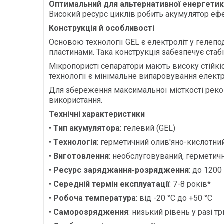
Оптимальний для альтернативної енергети
Високий ресурс циклів робить акумулятор ефе
Конструкція й особливості
Основою технології GEL є електроліт у гелепо
пластинами. Така конструкція забезпечує ста
Мікропористі сепаратори мають високу стійк
технології є мінімальне випаровування електр
Для збереження максимальної місткості реком
використання.
Технічні характеристики
•
Тип акумулятора
: гелевий (GEL)
•
Технологія
: герметичний олив'яно-кислотни
•
Виготовлення
: необслуговуваний, герметич
•
Ресурс заряджання-розрядження
: до 120
•
Середній термін експлуатації
: 7-8 років*
•
Робоча температура
: від -20 °C до +50 °C
•
Саморозрядження
: низький рівень у разі т