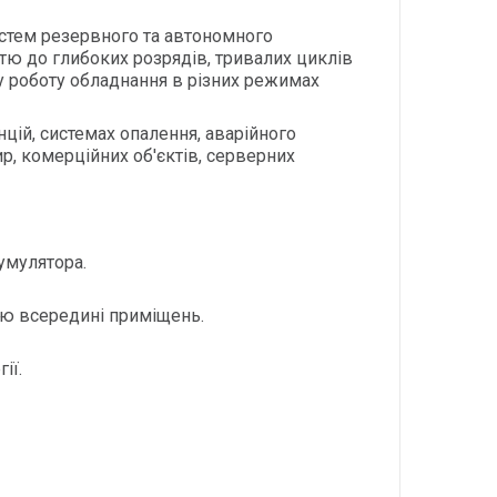
стем резервного та автономного
стю до глибоких розрядів, тривалих циклів
ьну роботу обладнання в різних режимах
ій, системах опалення, аварійного
ир, комерційних об'єктів, серверних
умулятора.
ею всередині приміщень.
ії.