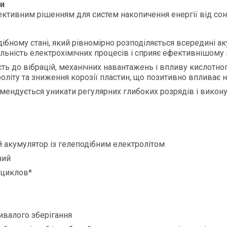
ки
ктивним рішенням для систем накопичення енергії від сон
дібному стані, який рівномірно розподіляється всередині а
більність електрохімічних процесів і сприяє ефективнішому
ість до вібрацій, механічних навантажень і впливу кислот
оліту та зниження корозії пластин, що позитивно впливає на
ендується уникати регулярних глибоких розрядів і викону
й акумулятор із гелеподібним електролітом
ний
0 циклов*
ривалого зберігання