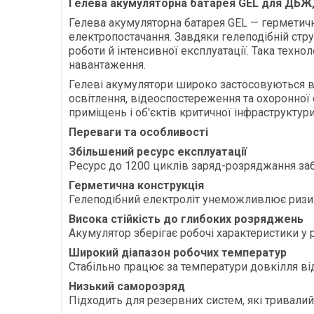
Гелева акумуляторна батарея GEL для ДБЖ,
Гелева акумуляторна батарея GEL — герметич
електропостачання. Завдяки гелеподібній стру
роботи й інтенсивної експлуатації. Така техно
навантаження.
Гелеві акумулятори широко застосовуються в 
освітлення, відеоспостереження та охоронної с
приміщень і об'єктів критичної інфраструктури
Переваги та особливості
Збільшений ресурс експлуатації
Ресурс до 1200 циклів заряд-розряджання заб
Герметична конструкція
Гелеподібний електроліт унеможливлює ризик
Висока стійкість до глибоких розряджень
Акумулятор зберігає робочі характеристики у р
Широкий діапазон робочих температур
Стабільно працює за температури довкілля від 
Низький саморозряд
Підходить для резервних систем, які тривалий