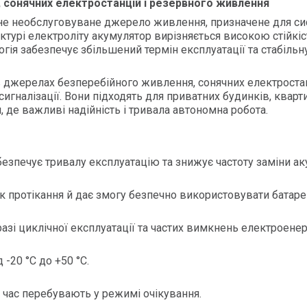
 сонячних електростанцій і резервного живлення
не необслуговуване джерело живлення, призначене для си
ктурі електроліту акумулятор вирізняється високою стійкі
логія забезпечує збільшений термін експлуатації та стабіл
джерелах безперебійного живлення, сонячних електростанц
игналізації. Вони підходять для приватних будинків, кварт
, де важливі надійність і тривала автономна робота.
езпечує тривалу експлуатацію та знижує частоту заміни ак
 протікання й дає змогу безпечно використовувати батар
азі циклічної експлуатації та частих вимкнень електроенерг
-20 °C до +50 °C.
 час перебувають у режимі очікування.