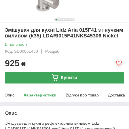
Змішувач для кухні Lidz Aria 015F41 з гнучким
виливом (k35) LDARI015F41NKS45306 Nickel
В наявності
Код: SD00051430
Роздріб
925
₴
Купити
Опис
Характеристики
Відгуки про товар
Доставка
Опис
Змішувач для кухні з рефлекторним виливом Lidz
LDARI015F41NKS45306 серії Aria 015F41 має естетичний