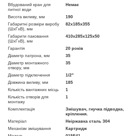
Вбудований кран для
Немає
питної води
Висота виливу, мм
190
Габаритні розміри виробу
82х185х355
(ШхГхВ), мм
Габарити паковання
410х285х125х50
(ШхГхВ), мм
Гарантія
20 років
Діаметр патрона, мм
35
Діаметр монтажного
35
отвору, мм
Діаметр підключення
1/2"
Довжина виливу, мм
185
Кількість вантажних місць
1
Кількість отворів для
1
монтажу
Комплектація
Змішувач, гнучка підводка,
кріплення.
Матеріал
Неіржавка сталь 304
Механізм змішування
Картридж
Мoдель
015F41