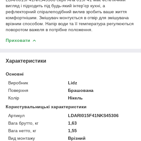
вигляд і підходить під будь-який інтер'єр кухні, а
рефлекторний спіралеподібний вилив зробить ваше життя
комфортнішим. Змішувач монтується в отвір для змішувача
врізним способом. Напір води та її температура регулюються
поворотом важеля в потрібне положення.
Приховати
Характеристики
Основні
Виробник
Lidz
Поверхня
Брашована
Колір
Нікель
Користувальницькі характеристики
Артикул
LDARI015F41NKS45306
Вага брутто, кг
1,63
Вага нетто, кг
1,55
Вид монтажу
Врізний