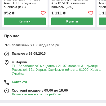
Aria 015F3 з гнучким
Aria 015F31 з гнучким
Aria
виливом (k35)
виливом (k35)
вили
LDARI015F3GRE43363
LDARI015F31GNK31871
LDA
952
1 111
1 1
₴
₴
Grey
Grey / Nickel
Black
Купити
Купити
Про нас
76% позитивних з 163 відгуків за рік
Працює з 26.08.2015
м. Харків
ТЦ "Барабашово" майданчик 21-07 магазин 31, вулиця
Раєвської, 19а, Харків, Харківська область, 61000, Харків,
Україна
Контакти
Сьогодні працює з 09:00 до 18:00
Показати весь графік роботи