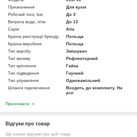
Призначення
Для кухні
Робочий тиск, bar
До 3
Витрата води, л/хв
До 13
Серія
Aria
Країна реєстрації бренду
Польща
Країна-виробник
Польща
Тип виробу
Змішувач
Тип виливу
Рефлекторний
Тип кріплення
Гайка
Тип підведення
Гнучкий
Тип управління
Одноважільний
Шланги підключення
Входять до комплекту. На
різі
Приховати
Відгуки про товар
Ще немає відгуків про цей товар