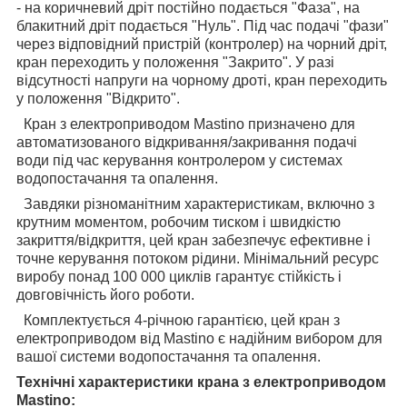
- на коричневий дріт постійно подається "Фаза", на
блакитний дріт подається "Нуль". Під час подачі "фази"
через відповідний пристрій (контролер) на чорний дріт,
кран переходить у положення "Закрито". У разі
відсутності напруги на чорному дроті, кран переходить
у положення "Відкрито".
Кран з електроприводом Mastino призначено для
автоматизованого відкривання/закривання подачі
води під час керування контролером у системах
водопостачання та опалення.
Завдяки різноманітним характеристикам, включно з
крутним моментом, робочим тиском і швидкістю
закриття/відкриття, цей кран забезпечує ефективне і
точне керування потоком рідини. Мінімальний ресурс
виробу понад 100 000 циклів гарантує стійкість і
довговічність його роботи.
Комплектується 4-річною гарантією, цей кран з
електроприводом від Mastino є надійним вибором для
вашої системи водопостачання та опалення.
Технічні характеристики крана з електроприводом
Mastino: