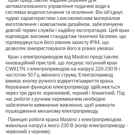
Кран представляє надійне рішення для
автоматизованого управління подачею води в
системах водопостачання та опалення. Він об'єднує
чудові характеристики з високоякісним матеріалом
виготовлення і компактним дизайном, забезпечуючи
довгий термін служби і надійну експлуатацію. Цей кран
відповідає високим стандартам технічної безпеки, що
підтверджується його рівнем захисту IP64, що
дозволяє використовувати його в різних умовах.
Кран з електроприводом від Mastino представляє
інноваційний пристрій, що поєднує латунний кран
CW617N з електроприводом на напрузі 220-230 В і
частотою 50 Гц змінного струму. Електропривод
вмикає кнопку ручного відкриття/закриття крана.
Керування функцією електроприводу здійснюється
через три дроти: коричневий, чорний і блакитний. Під
час роботи з ручним перемикачем необхідно
забезпечити вимкнення живлення, щоб уникнути
пошкодження механізму електроприводу.
Принцип роботи крана Mastino з електроприводом,
живильна напруга якого 230 В (колір електроприводу -
червоний з чорним):