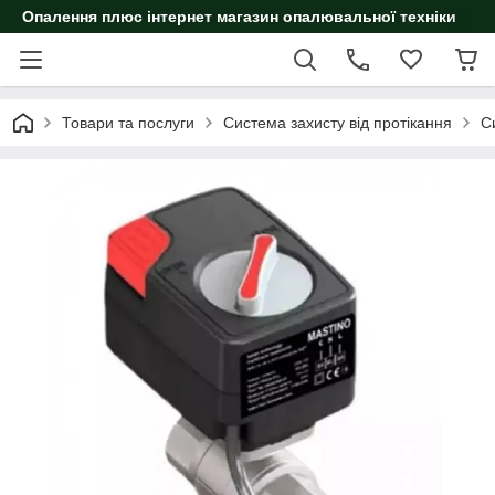
Опалення плюс інтернет магазин опалювальної техніки
Товари та послуги
Система захисту від протікання
С