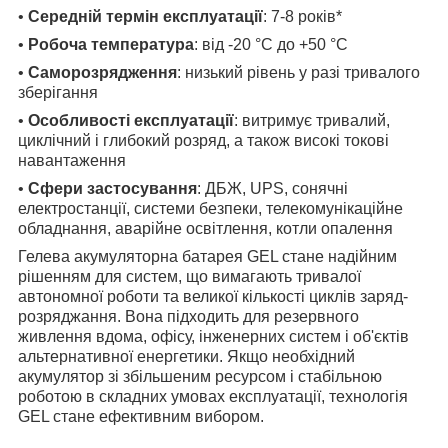
•
Середній термін експлуатації
: 7-8 років*
•
Робоча температура
: від -20 °C до +50 °C
•
Саморозрядження
: низький рівень у разі тривалого
зберігання
•
Особливості експлуатації
: витримує тривалий,
циклічний і глибокий розряд, а також високі токові
навантаження
•
Сфери застосування
: ДБЖ, UPS, сонячні
електростанції, системи безпеки, телекомунікаційне
обладнання, аварійне освітлення, котли опалення
Гелева акумуляторна батарея GEL стане надійним
рішенням для систем, що вимагають тривалої
автономної роботи та великої кількості циклів заряд-
розряджання. Вона підходить для резервного
живлення вдома, офісу, інженерних систем і об'єктів
альтернативної енергетики. Якщо необхідний
акумулятор зі збільшеним ресурсом і стабільною
роботою в складних умовах експлуатації, технологія
GEL стане ефективним вибором.