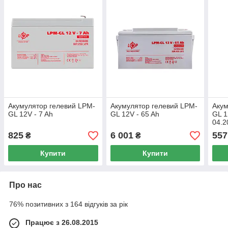
Акумулятор гелевий LPM-
Акумулятор гелевий LPM-
Акум
GL 12V - 7 Ah
GL 12V - 65 Ah
GL 1
04.2
825
6 001
557
₴
₴
Купити
Купити
Про нас
76% позитивних з 164 відгуків за рік
Працює з 26.08.2015