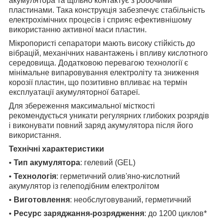
акумулятора та щільно контактує з робочими
пластинами. Така конструкція забезпечує стабільність
електрохімічних процесів і сприяє ефективнішому
використанню активної маси пластин.
Мікропористі сепаратори мають високу стійкість до
вібрацій, механічних навантажень і впливу кислотного
середовища. Додатковою перевагою технології є
мінімальне випаровування електроліту та зниження
корозії пластин, що позитивно впливає на термін
експлуатації акумуляторної батареї.
Для збереження максимальної місткості
рекомендується уникати регулярних глибоких розрядів
і виконувати повний заряд акумулятора після його
використання.
Технічні характеристики
•
Тип акумулятора
: гелевий (GEL)
•
Технологія
: герметичний олив'яно-кислотний
акумулятор із гелеподібним електролітом
•
Виготовлення
: необслуговуваний, герметичний
•
Ресурс заряджання-розрядження
: до 1200 циклов*