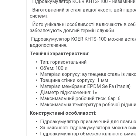
Гідроакумулятор KOER KHTS-100 - незамінний 
Виготовлений зі сталі вищої якості, цей гідро
системі.
Його унікальні особливості включають в себе 
забезпечують довгий термін служби.
Гідроакумулятор KOER KHTS-100 можна встано
водопостачання.
Технічні характеристики:
Тип: горизонтальний
Об'єм: 100 л
Матеріал корпусу: вуглецева сталь із л
Товщина стінки корпусу: 1 мм
Матеріал мембрани: EPDM Se.Fa (Італія)
Діаметр підключення: 1»
Максимальний робочий тиск, бар: 6
Максимальна температура робочої рідини
Конструктивні особливості:
Гідроакумулятор призначений для плавної 
За наявності гідроакумулятора можна вик
Гідроакумулятор обмежує кількість вмика