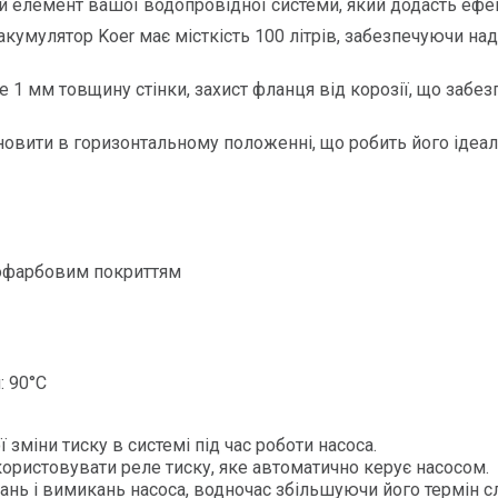
елемент вашої водопровідної системи, який додасть ефект
акумулятор Koer має місткість 100 літрів, забезпечуючи над
1 мм товщину стінки, захист фланця від корозії, що забезп
вити в горизонтальному положенні, що робить його ідеал
акофарбовим покриттям
: 90°С
зміни тиску в системі під час роботи насоса.
ористовувати реле тиску, яке автоматично керує насосом.
нь і вимикань насоса, водночас збільшуючи його термін с