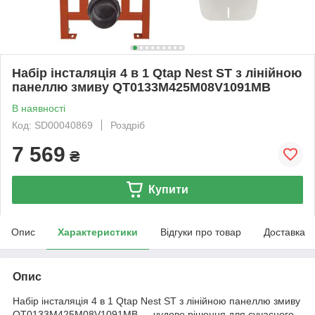
Набір інсталяція 4 в 1 Qtap Nest ST з лінійною
панеллю змиву QT0133M425M08V1091MB
В наявності
Код: SD00040869
Роздріб
7 569
₴
Купити
Опис
Характеристики
Відгуки про товар
Доставка
Опис
Набір інсталяція 4 в 1 Qtap Nest ST з лінійною панеллю змиву
QT0133M425M08V1091MB — чудове рішення для сучасного