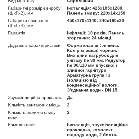
Вид монтажу
Сором'яний
Габаритні розміри виробу
Інсталяція: 425х185х1280.
(ШхГхВ), мм
Панель змиву: 220х14х150.
Габарити паковання
450х170х1140; 240х180х30
(ШхГхВ), мм
Гарантія
Інфляції: 10 років. Панель
згортання: 24 місяці.
Додаткові характеристики
Форма клавіші: лінійна.
Колір клавіші: чорний.
Вихідний патрубок для
унітазу he 90 мм. Редуктор
he 90/110 мм впускної і
зливної гарнітури.
Арматурна група I з
ізоляцією від
конденсаційної вологи.
З'єднання води - DN 15.
Звукоізоляційна прокладка
Да
Кількість вантажних місць
2
Кількість режимів сливу
2
води
Комплектація
Інсталяція, звукоізоляційна
прокладка, комплект
підводу води, 2 болта-