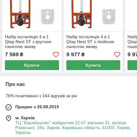
Набір інсталяція 4 в 1
Набір інсталяція 4 в 1
Набі
Qtap Nest ST з круглою
Qtap Nest ST з лінійною
Qtap
панеллю змиву
панеллю змиву
пан
QT0133M425M11V1146MB
QT0133M425V1107GB
QT0
7 569
9 977
9 9
₴
₴
Купити
Купити
Про нас
76% позитивних з 164 відгуків за рік
Працює з 26.08.2015
м. Харків
ТЦ "Барабашово" майданчик 21-07 магазин 31, вулиця
Раєвської, 19а, Харків, Харківська область, 61000, Харків,
Україна