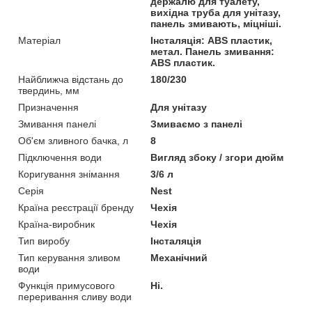
держалю для туалету,
вихідна труба для унітазу,
панель змивають, міцніші.
Матеріал
Інсталяція: ABS пластик,
метал. Панель змивання:
ABS пластик.
Найближча відстань до
180/230
твердинь, мм
Призначення
Для унітазу
Змивання панелі
Змиваємо з панелі
Об'єм зливного бачка, л
8
Підключення води
Вигляд збоку / згори дюйм
Коригування знімання
3/6 л
Серія
Nest
Країна реєстрації бренду
Чехія
Країна-виробник
Чехія
Тип виробу
Інсталяція
Тип керування зливом
Механічний
води
Функція примусового
Ні.
переривання сливу води