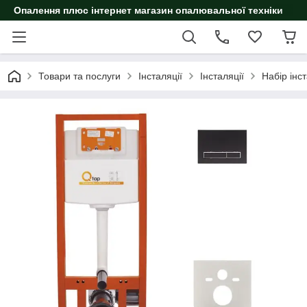
Опалення плюс інтернет магазин опалювальної техніки
Товари та послуги
Інсталяції
Інсталяції
Набір інс