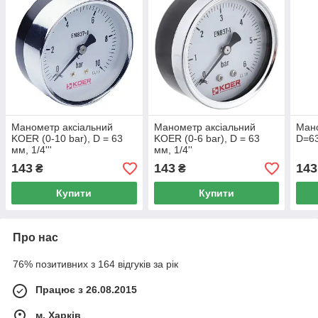
Манометр аксіальний
Манометр аксіальний
Ман
KOER (0-10 bar), D = 63
KOER (0-6 bar), D = 63
D=63
мм, 1/4'''
мм, 1/4''
143
143
143
₴
₴
Купити
Купити
Про нас
76% позитивних з 164 відгуків за рік
Працює з 26.08.2015
м. Харків