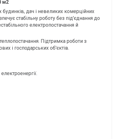
0
м2
 будинків, дач і невеликих комерційних
печує стабільну роботу без під'єднання до
естабільного електропостачання й
теплопостачання. Підтримка роботи з
их і господарських об'єктів.
 електроенергії.