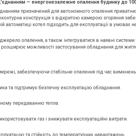
під'єднанням — енергонезалежне опалення будинку до
10
'єднанням призначений для автономного опалення приватних
оконтурна конструкція з відкритою камерою згоряння забез
й автоматиці котел підходить для експлуатації в умовах н
ерело опалення, а також інтегруватися в наявні системи 
 розширює можливості застосування обладнання для житлов
мережі, забезпечуючи стабільне опалення під час вимкнень
ка та підтримує безпечну експлуатацію обладнання.
ьному передаванню тепла.
користовувати газ і знижувати експлуатаційні витрати.
плуатацію та стійкість до температурних навантажень.