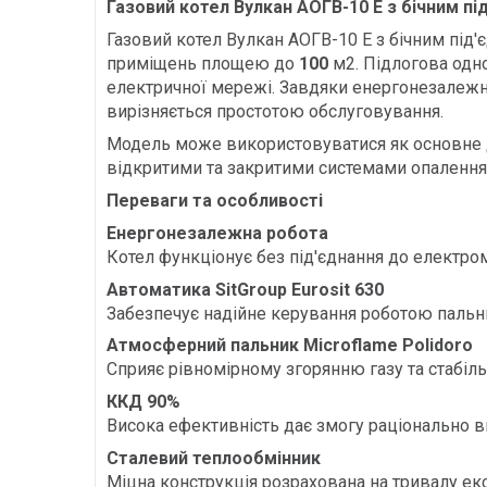
Газовий котел Вулкан АОГВ-10 Е з бічним 
Газовий котел Вулкан АОГВ-10 Е з бічним під
приміщень площею до
100
м2. Підлогова одн
електричної мережі. Завдяки енергонезалежні
вирізняється простотою обслуговування.
Модель може використовуватися як основне дж
відкритими та закритими системами опалення
Переваги та особливості
Енергонезалежна робота
Котел функціонує без під'єднання до електро
Автоматика SitGroup Eurosit 630
Забезпечує надійне керування роботою пальни
Атмосферний пальник Microflame Polidoro
Сприяє рівномірному згорянню газу та стабіл
ККД 90%
Висока ефективність дає змогу раціонально ви
Сталевий теплообмінник
Міцна конструкція розрахована на тривалу екс