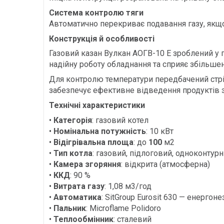
Система контролю тяги
Автоматично перекриває подавання газу, якщо
Конструкція й особливості
Газовий казан Вулкан АОГВ-10 Е зроблений у 
надійну роботу обладнання та сприяє збільшен
Для контролю температури передбачений стріл
забезпечує ефективне відведення продуктів з
Технічні характеристики
•
Категорія
: газовий котел
•
Номінальна потужність
: 10 кВт
•
Відігрівальна площа
: до
100
м2
•
Тип котла
: газовий, підлоговий, одноконтур
•
Камера згоряння
: відкрита (атмосферна)
•
ККД
: 90 %
•
Витрата газу
: 1,08 м3/год
•
Автоматика
: SitGroup Eurosit 630 — енерго
•
Пальник
: Microflame Polidoro
•
Теплообмінник
: сталевий