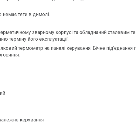
 немає тяги в димолі.
герметичному зварному корпусі та обладнаний сталевим те
ню терміну його експлуатації.
ковий термометр на панелі керування. Бічне під'єднання 
горяння.
ний
незалежне керування