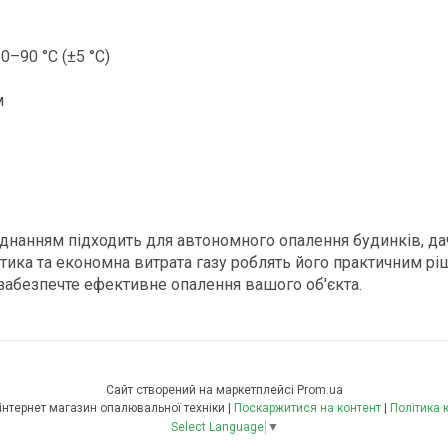
50–90 °С (±5 °С)
м
'єднанням підходить для автономного опалення будинків, 
тика та економна витрата газу роблять його практичним рі
 забезпечте ефективне опалення вашого об'єкта.
Сайт створений на маркетплейсі
Prom.ua
Опалення плюс інтернет магазин опалювальної техніки |
Поскаржитися на контент
|
Політика 
Select Language
▼