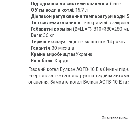
•
Під'єднання до системи опалення
: бічне
•
Об'єм води в котлі
: 15,7 л
•
Діапазон регулювання температури води
: 
•
Тип системи опалення
: відкрита або закрита
•
Габаритні розміри (В×Ш×Г)
: 810×380×280 м
•
Вага
: 36 кг
•
Термін експлуатації
: не менш ніж 14 років
•
Гарантія
: 30 місяців
•
Країна виробництва
Україна
•
Виробник
: Корди
Газовий котел Вулкан АОГВ-10 Е з бічним під
Енергонезалежна конструкція, надійна автома
опалення. Замовте котел Вулкан АОГВ-10 Е та