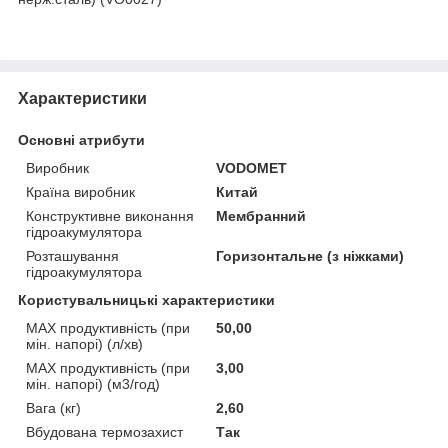
Характеристики
Основні атрибути
Виробник
VODOMET
Країна виробник
Китай
Конструктивне виконання
Мембранний
гідроакумулятора
Розташування
Горизонтальне (з ніжками)
гідроакумулятора
Користувальницькі характеристики
MAX продуктивність (при
50,00
мін. напорі) (л/хв)
MAX продуктивність (при
3,00
мін. напорі) (м3/год)
Вага (кг)
2,60
Вбудована термозахист
Так