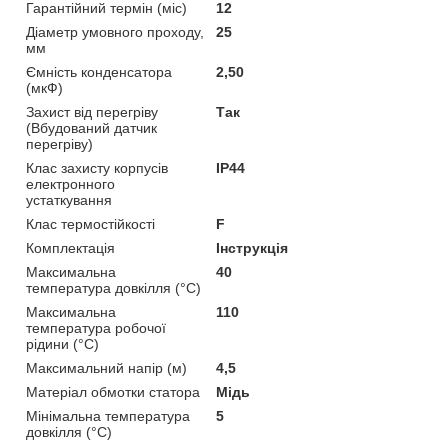
Гарантійний термін (міс)
12
Діаметр умовного проходу,
25
мм
Ємність конденсатора
2,50
(мкФ)
Захист від перегріву
Так
(Вбудований датчик
перегріву)
Клас захисту корпусів
IP44
електронного
устаткування
Клас термостійкості
F
Комплектація
Інструкція
Максимальна
40
температура довкілля (°C)
Максимальна
110
температура робочої
рідини (°C)
Максимальний напір (м)
4,5
Матеріал обмотки статора
Мідь
Мінімальна температура
5
довкілля (°C)