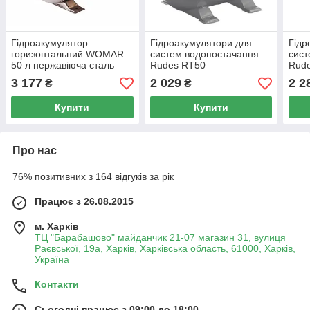
Гідроакумулятор
Гідроакумулятори для
Гідр
горизонтальний WOMAR
систем водопостачання
сист
50 л нержавіюча сталь
Rudes RT50
Rud
нерж
3 177
2 029
2 2
₴
₴
Купити
Купити
Про нас
76% позитивних з 164 відгуків за рік
Працює з 26.08.2015
м. Харків
ТЦ "Барабашово" майданчик 21-07 магазин 31, вулиця
Раєвської, 19а, Харків, Харківська область, 61000, Харків,
Україна
Контакти
Сьогодні працює з 09:00 до 18:00