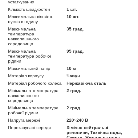
устаткування
Кількість швидкостей
1 шт.
Максимальна кількість
10 шт.
пусків в годину
Максимальна
35 град.
температура
навколишнього
середовища
Максимальна
95 град.
температура робочої
рідини
Максимальний напір
10 м
Матеріал корпусу
Чавун
Матеріал робочого колеса
Нержавіюча сталь
Мінімальна температура
2 град.
навколишнього
середовища
Мінімальна температура
2 град.
робочої рідини
Напруга мережі
220~240 В
Перекачувані середи
Хімічно нейтральні
речовини, Технічна вода,
Спирти, Живильна вода,