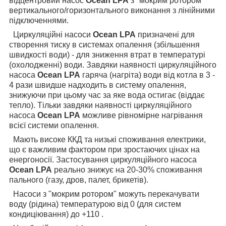
відцентровий насос
Ocean LPA
з "мокрим ротором"
вертикального/горизонтального виконання з лінійними
підключеннями.
Циркуляційні насоси
Ocean LPA
призначені для
створення тиску в системах опалення (збільшення
швидкості води) - для зниження втрат в температурі
(охолодженні) води. Завдяки наявності циркуляційного
насоса
Ocean LPA
гаряча (нагріта) води від котла в 3 -
4 рази швидше надходить в систему опалення,
знижуючи при цьому час за яке вода остигає (віддає
тепло). Тільки завдяки наявності циркуляційного
насоса
Ocean LPA
можливе рівномірне нагрівання
всієї системи опалення.
Мають високе ККД та низькі споживання електрики,
що є важливим фактором при зростаючих цінах на
енергоносії. Застосування циркуляційного насоса
Ocean LPA
реально знижує на 20-30% споживання
пального (газу, дров, палет, брикетів).
Насоси з "мокрим ротором" можуть перекачувати
воду (рідина) температурою від 0 (для систем
кондиціювання) до +110 .