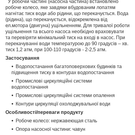
У робочій частині (насосна частина) встановлено
робоче колесо, яке завдяки вбудованим лопатям
нагнітає тиск води або рідини, що перекачується. Вода
(рідина), що перекачується, відокремлена від
ел.мотора (двигуна) ущільненням. Для тривалої роботи
ущільнення та всього насоса необхідно враховувати
та перевіряти мінімальний тиск на вході в насос. При
перекачуванні води температурою до 90 градусів – хв.
тиск 1,2 атм, при 100-110 градусів - 2-2,5 атм.
Застосування
Водопостачання багатоповерхових будинків та
підвищення тиску в контурах водопостачання
Промислові циркуляційні системи
водопостачання
Промислові циркуляційні системи опалення
Контури циркуляції охолоджувальної води
Особливості/переваги продукту
Робоче колесо: нержавеющая сталь
Опора насосної частини: чавун