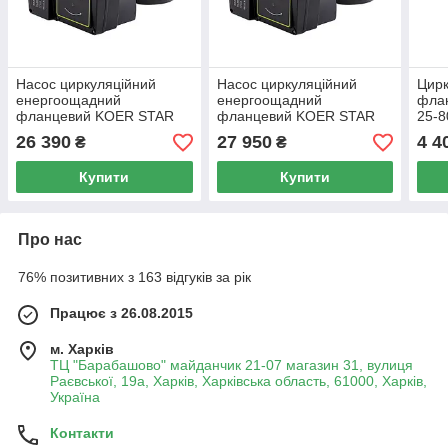
Насос циркуляційний
Насос циркуляційний
Цирк
енергоощадний
енергоощадний
фла
фланцевий KOER STAR
фланцевий KOER STAR
25-8
GRS 40/10F (KP2893)
GRS 50/12F (KP2894)
26 390
27 950
4 4
₴
₴
Купити
Купити
Про нас
76% позитивних з 163 відгуків за рік
Працює з 26.08.2015
м. Харків
ТЦ "Барабашово" майданчик 21-07 магазин 31, вулиця
Раєвської, 19а, Харків, Харківська область, 61000, Харків,
Україна
Контакти