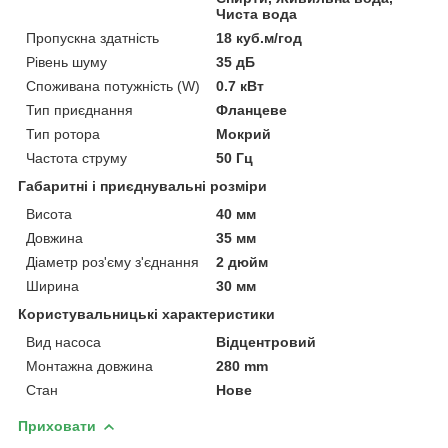
Чиста вода
Пропускна здатність
18 куб.м/год
Рівень шуму
35 дБ
Споживана потужність (W)
0.7 кВт
Тип приєднання
Фланцеве
Тип ротора
Мокрий
Частота струму
50 Гц
Габаритні і приєднувальні розміри
Висота
40 мм
Довжина
35 мм
Діаметр роз'єму з'єднання
2 дюйм
Ширина
30 мм
Користувальницькі характеристики
Вид насоса
Відцентровий
Монтажна довжина
280 mm
Стан
Нове
Приховати