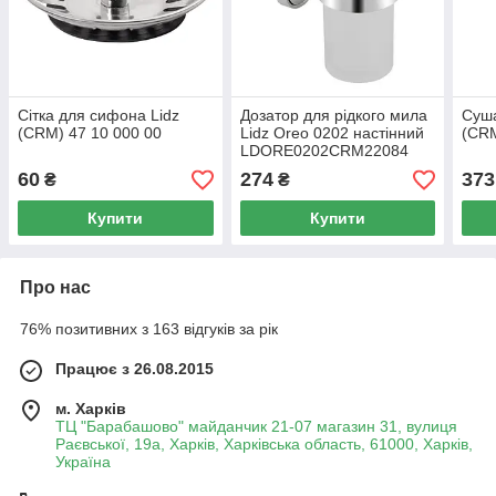
Сітка для сифона Lidz
Дозатор для рідкого мила
Суша
(CRM) 47 10 000 00
Lidz Oreo 0202 настінний
(CRM
LDORE0202CRM22084
Chrome
60
274
373
₴
₴
Купити
Купити
Про нас
76% позитивних з 163 відгуків за рік
Працює з 26.08.2015
м. Харків
ТЦ "Барабашово" майданчик 21-07 магазин 31, вулиця
Раєвської, 19а, Харків, Харківська область, 61000, Харків,
Україна