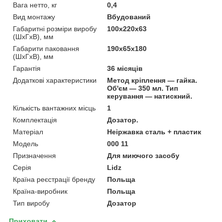
Вага нетто, кг
0,4
Вид монтажу
Вбудований
Габаритні розміри виробу
100х220х63
(ШхГхВ), мм
Габарити паковання
190х65х180
(ШхГхВ), мм
Гарантія
36 місяців
Додаткові характеристики
Метод кріплення — гайка.
Об'єм — 350 мл. Тип
керування — натискний.
Кількість вантажних місць
1
Комплектація
Дозатор.
Матеріал
Неіржавка сталь + пластик
Мoдель
000 11
Призначення
Для миючого засобу
Серія
Lidz
Країна реєстрації бренду
Польща
Країна-виробник
Польща
Тип виробу
Дозатор
Приховати