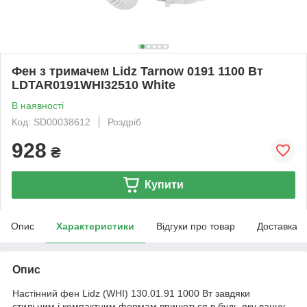
Фен з тримачем Lidz Tarnow 0191 1100 Вт
LDTAR0191WHI32510 White
В наявності
Код: SD00038612
Роздріб
928
₴
Купити
Опис
Характеристики
Відгуки про товар
Доставка
Опис
Настінний фен Lidz (WHI) 130.01.91 1000 Вт завдяки
стильним і компактним формам впишеться в будь-яку ванну