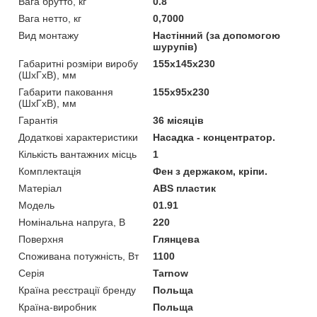
Вага брутто, кг
0.8
Вага нетто, кг
0,7000
Вид монтажу
Настінний (за допомогою
шурупів)
Габаритні розміри виробу
155х145х230
(ШхГхВ), мм
Габарити паковання
155х95х230
(ШхГхВ), мм
Гарантія
36 місяців
Додаткові характеристики
Насадка - концентратор.
Кількість вантажних місць
1
Комплектація
Фен з держаком, кріпи.
Матеріал
ABS пластик
Мoдель
01.91
Номінальна напруга, В
220
Поверхня
Глянцева
Споживана потужність, Вт
1100
Серія
Tarnow
Країна реєстрації бренду
Польща
Країна-виробник
Польща