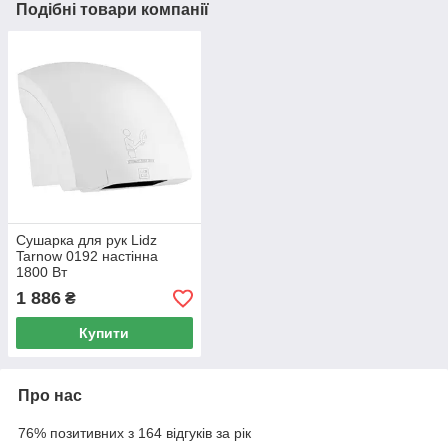
Подібні товари компанії
Сушарка для рук Lidz
Tarnow 0192 настінна
1800 Вт
LDTAR0192WHI32511
1 886
₴
White
Купити
Про нас
76% позитивних з 164 відгуків за рік