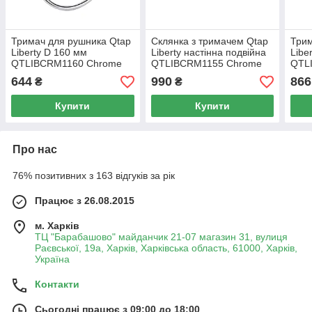
Тримач для рушника Qtap
Склянка з тримачем Qtap
Трим
Liberty D 160 мм
Liberty настінна подвійна
Libe
QTLIBCRM1160 Chrome
QTLIBCRM1155 Chrome
QTL
644
990
866
₴
₴
Купити
Купити
Про нас
76% позитивних з 163 відгуків за рік
Працює з 26.08.2015
м. Харків
ТЦ "Барабашово" майданчик 21-07 магазин 31, вулиця
Раєвської, 19а, Харків, Харківська область, 61000, Харків,
Україна
Контакти
Сьогодні працює з 09:00 до 18:00