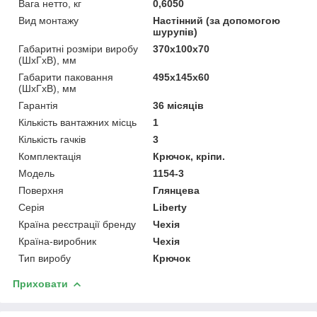
Вага нетто, кг
0,6050
Вид монтажу
Настінний (за допомогою
шурупів)
Габаритні розміри виробу
370х100х70
(ШхГхВ), мм
Габарити паковання
495х145х60
(ШхГхВ), мм
Гарантія
36 місяців
Кількість вантажних місць
1
Кількість гачків
3
Комплектація
Крючок, кріпи.
Мoдель
1154-3
Поверхня
Глянцева
Серія
Liberty
Країна реєстрації бренду
Чехія
Країна-виробник
Чехія
Тип виробу
Крючок
Приховати