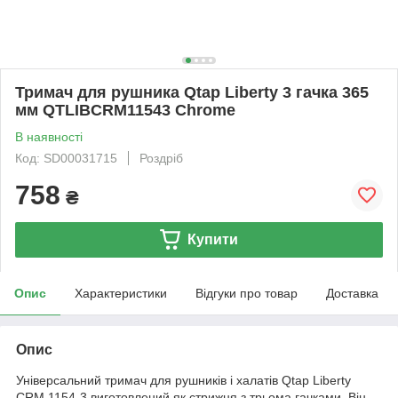
Тримач для рушника Qtap Liberty 3 гачка 365
мм QTLIBCRM11543 Chrome
В наявності
Код: SD00031715
Роздріб
758
₴
Купити
Опис
Характеристики
Відгуки про товар
Доставка
Опис
Універсальний тримач для рушників і халатів Qtap Liberty
CRM 1154-3 виготовлений як стрижня з трьома гачками. Він