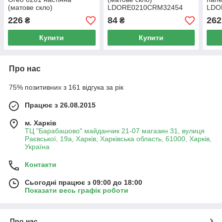
(матове скло)
LDORE0210CRM32454
LDO
LDORE0201CRM22083
Chrome
Chr
226
84
262
₴
₴
Chrome
Купити
Купити
Про нас
75% позитивних з 161 відгука за рік
Працює з 26.08.2015
м. Харків
ТЦ "Барабашово" майданчик 21-07 магазин 31, вулиця
Раєвської, 19а, Харків, Харківська область, 61000, Харків,
Україна
Контакти
Сьогодні працює з 09:00 до 18:00
Показати весь графік роботи
Про нас