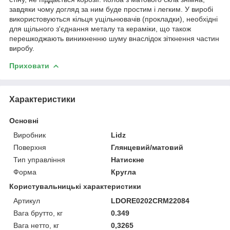
завдяки чому догляд за ним буде простим і легким. У виробі
використовуються кільця ущільнювачів (прокладки), необхідні
для щільного з'єднання металу та кераміки, що також
перешкоджають виникненню шуму внаслідок зіткнення частин
виробу.
Приховати
Характеристики
Основні
Виробник
Lidz
Поверхня
Глянцевий/матовий
Тип управління
Натискне
Форма
Кругла
Користувальницькі характеристики
Артикул
LDORE0202CRM22084
Вага брутто, кг
0.349
Вага нетто, кг
0,3265