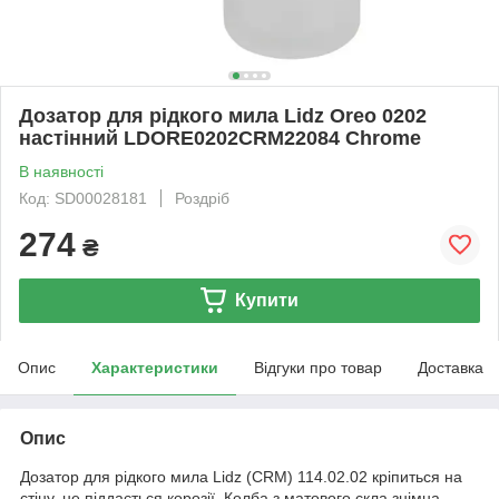
Дозатор для рідкого мила Lidz Oreo 0202
настінний LDORE0202CRM22084 Chrome
В наявності
Код: SD00028181
Роздріб
274
₴
Купити
Опис
Характеристики
Відгуки про товар
Доставка
Опис
Дозатор для рідкого мила Lidz (CRM) 114.02.02 кріпиться на
стіну, не піддається корозії. Колба з матового скла знімна,