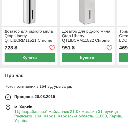
Дозатор для рідкого мила
Дозатор для рідкого мила
Трим
Qtap Liberty
Qtap Liberty
Oreo
QTLIBCRM11521 Chrome
QTLIBCRM11522 Chrome
LDO
Chr
728
951
469
₴
₴
Купити
Купити
Про нас
76% позитивних з 164 відгуків за рік
Працює з 26.08.2015
м. Харків
ТЦ "Барабашово" майданчик 21-07 магазин 31, вулиця
Раєвської, 19а, Харків, Харківська область, 61000, Харків,
Україна