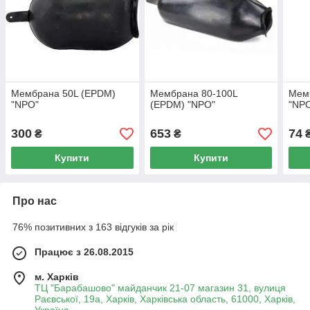
Мембрана 50L (EPDM)
Мембрана 80-100L
Мем
"NPO"
(EPDM) "NPO"
"NPO
300
653
74
₴
₴
Купити
Купити
Про нас
76% позитивних з 163 відгуків за рік
Працює з 26.08.2015
м. Харків
ТЦ "Барабашово" майданчик 21-07 магазин 31, вулиця
Раєвської, 19а, Харків, Харківська область, 61000, Харків,