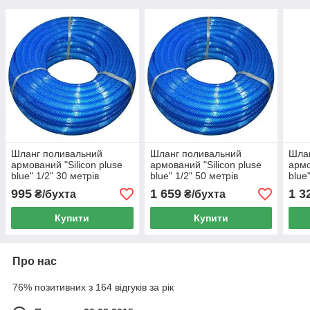
Шланг поливальний
Шланг поливальний
Шла
армований "Silicon pluse
армований "Silicon pluse
армо
blue" 1/2" 30 метрів
blue" 1/2" 50 метрів
blue
995
1 659
1 3
₴/бухта
₴/бухта
Купити
Купити
Про нас
76% позитивних з 164 відгуків за рік