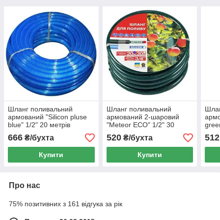
Шланг поливальний
Шланг поливальний
Шла
армований "Silicon pluse
армований 2-шаровий
армо
blue" 1/2" 20 метрів
"Meteor ECO" 1/2" 30
gree
метрів
666
520
512
₴/бухта
₴/бухта
Купити
Купити
Про нас
75% позитивних з 161 відгука за рік