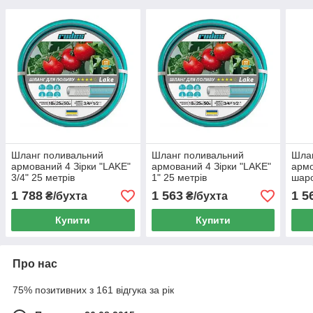
Шланг поливальний
Шланг поливальний
Шла
армований 4 Зірки "LAKE"
армований 4 Зірки "LAKE"
армо
3/4" 25 метрів
1" 25 метрів
шаро
метр
1 788
1 563
1 5
₴/бухта
₴/бухта
Купити
Купити
Про нас
75% позитивних з 161 відгука за рік