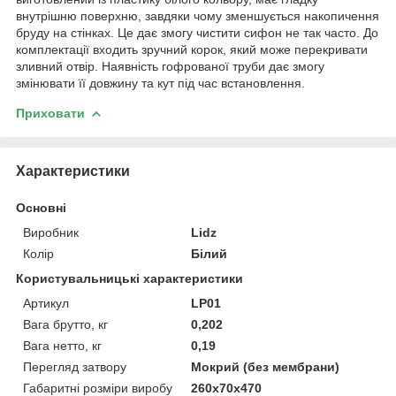
внутрішню поверхню, завдяки чому зменшується накопичення
бруду на стінках. Це дає змогу чистити сифон не так часто. До
комплектації входить зручний корок, який може перекривати
зливний отвір. Наявність гофрованої труби дає змогу
змінювати її довжину та кут під час встановлення.
Приховати
Характеристики
Основні
Виробник
Lidz
Колір
Білий
Користувальницькі характеристики
Артикул
LP01
Вага брутто, кг
0,202
Вага нетто, кг
0,19
Перегляд затвору
Мокрий (без мембрани)
Габаритні розміри виробу
260х70х470