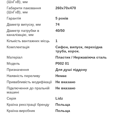
(ШхГхВ), мм
Габарити паковання
260х70х470
(ШхГхВ), мм
Гарантія
5 років
Діаметр випуску, мм
74
Діаметр патрубки в
40/50
каналізацію, мм
Кількість вантажних місць
1
Комплектація
Сифон, випуск, перехідна
труба, корок.
Матеріал
Пластик / Нержавіюча сталь
Мoдель
P002 01
Призначення
Для душі піддону
Наявність переливу
Немає
Привабливість модифікації
Не вказано
Підключення до пральній
Не вказано
машині
Серія
Lidz
Країна реєстрації бренду
Польща
Країна-виробник
Польща