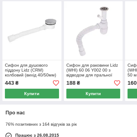
Сифон для душового
Сифон для раковини Lidz
Сифо
піддону Lidz (CRM)
(WHI) 60 06 Y002 00 з
(WHI
колбовий (вихід 40/50мм)
відводом для пральної
50 м
машини (вихід 50 мм)
443
188
160
₴
₴
Купити
Купити
Про нас
76% позитивних з 164 відгуків за рік
Працює з 26.08.2015