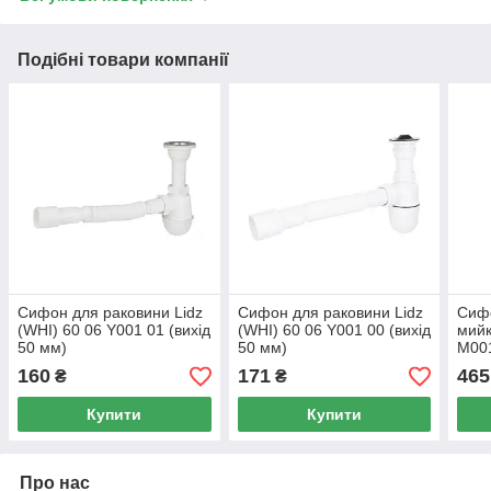
Подібні товари компанії
Сифон для раковини Lidz
Сифон для раковини Lidz
Сифо
(WHI) 60 06 Y001 01 (вихід
(WHI) 60 06 Y001 00 (вихід
мийк
50 мм)
50 мм)
M001
мм)
160
171
465
₴
₴
Купити
Купити
Про нас