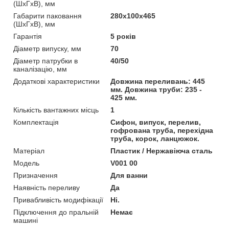
(ШхГхВ), мм
Габарити паковання
280х100х465
(ШхГхВ), мм
Гарантія
5 років
Діаметр випуску, мм
70
Діаметр патрубки в
40/50
каналізацію, мм
Додаткові характеристики
Довжина переливань: 445
мм. Довжина труби: 235 -
425 мм.
Кількість вантажних місць
1
Комплектація
Сифон, випуск, перелив,
гофрована труба, перехідна
труба, корок, ланцюжок.
Матеріал
Пластик / Нержавіюча сталь
Мoдель
V001 00
Призначення
Для ванни
Наявність переливу
Да
Привабливість модифікації
Ні.
Підключення до пральній
Немає
машині