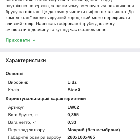
внутрішню поверхню, завдяки чому зменшується накопичення
бруду на стінках. Це дає змогу чистити сифон не так часто. До
комплектації входить зручний корок, який може перекривати
зливний отвір. Наявність гофрованої труби дає змогу
змінювати її довжину та кут під час встановлення.
Приховати
Характеристики
Основні
Виробник
Lidz
Колір
Білий
Користувальницькі характеристики
Артикул
LW02
Вага брутто, кг
0,355
Вага нетто, кг
0,33
Перегляд затвору
Мокрий (без мембрани)
Габаритні розміри виробу
280х100х465