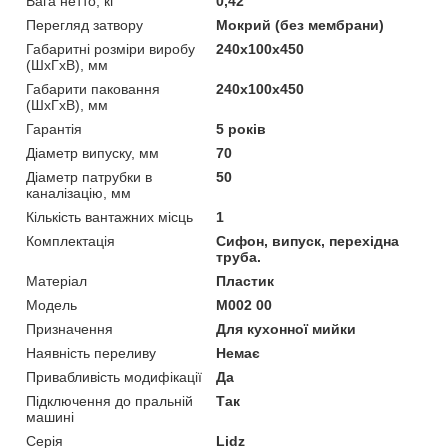
Вага нетто, кг
0,42
Перегляд затвору
Мокрий (без мембрани)
Габаритні розміри виробу
240х100х450
(ШхГхВ), мм
Габарити паковання
240х100х450
(ШхГхВ), мм
Гарантія
5 років
Діаметр випуску, мм
70
Діаметр патрубки в
50
каналізацію, мм
Кількість вантажних місць
1
Комплектація
Сифон, випуск, перехідна
труба.
Матеріал
Пластик
Мoдель
M002 00
Призначення
Для кухонної мийки
Наявність переливу
Немає
Привабливість модифікації
Да
Підключення до пральній
Так
машині
Серія
Lidz