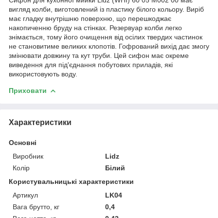
вигляд колби, виготовлений із пластику білого кольору. Виріб
має гладку внутрішню поверхню, що перешкоджає
накопиченню бруду на стінках. Резервуар колби легко
знімається, тому його очищення від осілих твердих частинок
не становитиме великих клопотів. Гофрований вихід дає змогу
змінювати довжину та кут труби. Цей сифон має окреме
виведення для під'єднання побутових приладів, які
використовують воду.
Приховати
Характеристики
Основні
Виробник
Lidz
Колір
Білий
Користувальницькі характеристики
Артикул
LK04
Вага брутто, кг
0,4