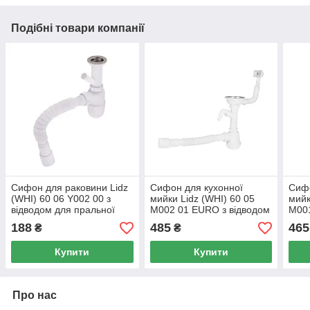
Подібні товари компанії
Сифон для раковини Lidz
Сифон для кухонної
Сифо
(WHI) 60 06 Y002 00 з
мийки Lidz (WHI) 60 05
мийк
відводом для пральної
M002 01 EURO з відводом
M001
машини (вихід 50 мм)
для пральної машини
мм)
188
485
465
₴
₴
(вихід 50 мм)
Купити
Купити
Про нас