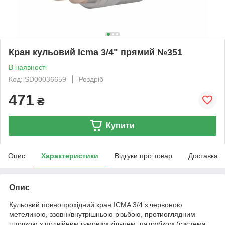
Кран кульовий Icma 3/4" прямий №351
В наявності
Код: SD00036659
Роздріб
471
₴
Купити
Опис
Характеристики
Відгуки про товар
Доставка
Опис
Кульовий повнопрохідний кран ICMA 3/4 з червоною
метеликою, ззовні/внутрішньою різьбою, протиоглядним
шточкою з подвійним гумовим кільцем, патрубком (система