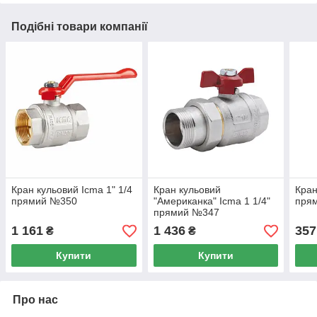
Подібні товари компанії
Кран кульовий Icma 1" 1/4
Кран кульовий
Кран
прямий №350
"Американка" Icma 1 1/4"
пря
прямий №347
1 161
1 436
357
₴
₴
Купити
Купити
Про нас