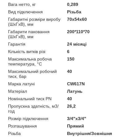
Вага нетто, кг
0,289
Вид підключення
Різьба
Габаритні розміри виробу
70х54х60
(ШхГхВ), мм
Габарити паковання
200*110*70
(ШхГхВ), мм
Гарантія
24 місяці
Кількість витків різі
6
Максимальна робоча
150
температура, °C
Максимальний робочий
40
тиск, бар
Марка латуні
CW617N
Матеріал
Латунь
Номінальний тиск PN
40
Пропускна здатність, м3/
26,2
год
Розмір підключення
3/4"x3/4"
Розташування
Прямий
Різьба
Внутрішня/Зовнішня