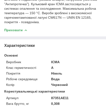
"Антипротечка"). Кульковий кран ICMA застосовується у
системах опалення та охолодження. Максимальна робоча
температура — 150 °C. Вироби зроблені з високоякісної
гарячометампованої латуні CW617N — UNIN EN 12165,
покриття - псевдоніма.
Приховати
Характеристики
Основні
Виробник
ICMA
Клас герметичності
А
Покриття
Нікель
Робоче середовище
Вода
Колір
Червоний
Користувальницькі характеристики
Артикул
87351AE11
Вага брутто, кг
0,308