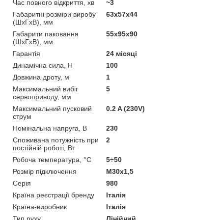
Час повного відкриття, хв
~3
Габаритні розміри виробу
63х57х44
(ШхГхВ), мм
Габарити паковання
55х95х90
(ШхГхВ), мм
Гарантія
24 місяці
Динамічна сила, H
100
Довжина дроту, м
1
Максимальний вибіг
5
сервоприводу, мм
Максимальний пусковий
0.2 A (230V)
струм
Номінальна напруга, В
230
Споживана потужність при
2
постійній роботі, Вт
Робоча температура, °C
5÷50
Розмір підключення
М30x1,5
Серія
980
Країна реєстрації бренду
Італія
Країна-виробник
Італія
Тип руху
Лінійний