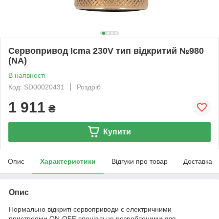
Сервопривод Icma 230V тип відкритий №980
(NA)
В наявності
Код: SD00020431
Роздріб
1 911
₴
Купити
Опис
Характеристики
Відгуки про товар
Доставка
Опис
Нормально відкриті сервоприводи є електричними
пристроями ON-OFF спеціально розробленими для