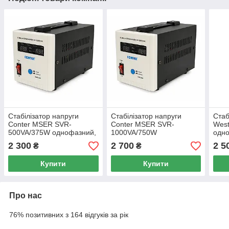
Стабілізатор напруги
Стабілізатор напруги
Стаб
Conter MSER SVR-
Conter MSER SVR-
Wes
500VA/375W однофазний,
1000VA/750W
одно
сервопривід, 150-
однофазний, сервопривід,
150
2 300
2 700
2 5
₴
₴
270V,AC230±3%
150-270V,AC230±3%
Купити
Купити
Про нас
76% позитивних з 164 відгуків за рік