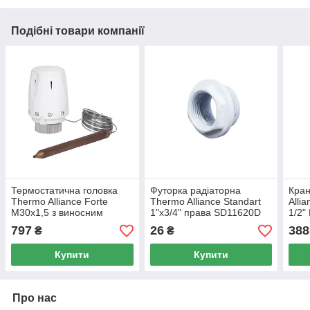
Подібні товари компанії
Термостатична головка
Футорка радіаторна
Кран
Thermo Alliance Forte
Thermo Alliance Standart
Alli
М30х1,5 з виносним
1"х3/4" права SD11620D
1/2"
датчиком SFE010
пря
797
26
388
₴
₴
SF2
Купити
Купити
Про нас