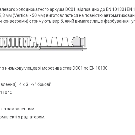
левого холоднокатного аркуша DC01, відповідно до EN 10130 і EN 1
3,3 мм (Vertical - 50 мм) виготовляється на повністю автоматизова
ими конвеєрами) отримують виріб, який вимагає лише фарбування і у
т з низьковуглецевої морозива став DC01 по EN 10130
влення), 4 x G 1⁄2 " бокові"
 110 °C
 - за замовленням
комплекті з радіатором.