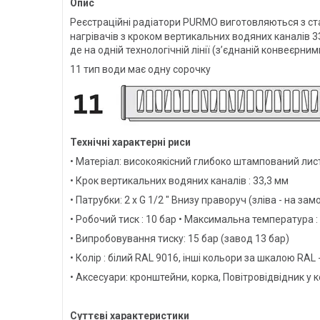
Опис
Реєстраційні радіатори PURMO виготовляються з ста
нагрівачів з кроком вертикальних водяних каналів 3
де на одній технологічній лінії (з’єднаній конвеєрн
11 тип води має одну сорочку
Технічні характерні риси
• Матеріал: високоякісний глибоко штампований лис
• Крок вертикальних водяних каналів : 33,3 мм
• Патрубки: 2 x G 1/2 " Внизу праворуч (зліва - на замо
• Робочий тиск : 10 бар • Максимальна температура :
• Випробовування тиску: 15 бар (завод 13 бар)
• Колір : білий RAL 9016, інші кольори за шкалою RAL
• Аксесуари: кронштейни, корка, Повітровідвідник у 
Суттєві характеристики