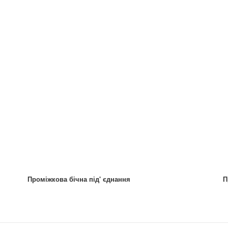
Проміжкова бічна під' єднання
П