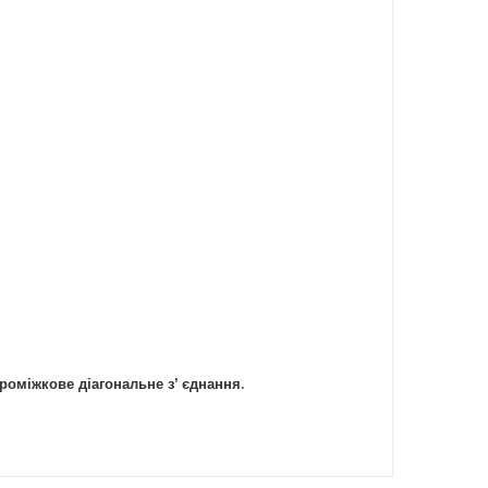
роміжкове діагональне з’ єднання
.