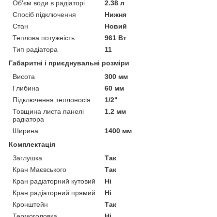
Об'єм води в радіаторі
2.38 л
Спосіб підключення
Нижня
Стан
Новий
Теплова потужність
961 Вт
Тип радіатора
11
Габаритні і приєднувальні розміри
Висота
300 мм
Глибина
60 мм
Підключення теплоносія
1/2"
Товщина листа панелі
1.2 мм
радіатора
Ширина
1400 мм
Комплектація
Заглушка
Так
Кран Маєвського
Так
Кран радіаторний кутовий
Ні
Кран радіаторний прямий
Ні
Кронштейн
Так
Термоголовка
Ні