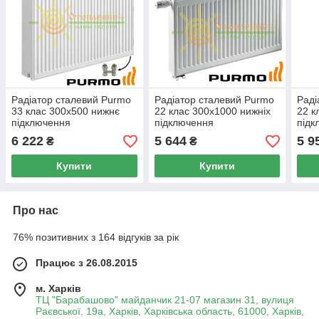
Радіатор сталевий Purmo
Радіатор сталевий Purmo
Раді
33 клас 300x500 нижнє
22 клас 300x1000 нижніх
22 к
підключення
підключення
підк
6 222
5 644
5 9
₴
₴
Купити
Купити
Про нас
76% позитивних з 164 відгуків за рік
Працює з 26.08.2015
м. Харків
ТЦ "Барабашово" майданчик 21-07 магазин 31, вулиця
Раєвської, 19а, Харків, Харківська область, 61000, Харків,