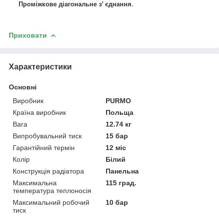
Проміжкове діагональне з’ єднання
.
Приховати
Характеристики
Основні
Виробник
PURMO
Країна виробник
Польща
Вага
12.74 кг
Випробувальний тиск
15 бар
Гарантійний термін
12 міс
Колір
Білий
Конструкція радіатора
Панельна
Максимальна
115 град.
температура теплоносія
Максимальний робочий
10 бар
тиск