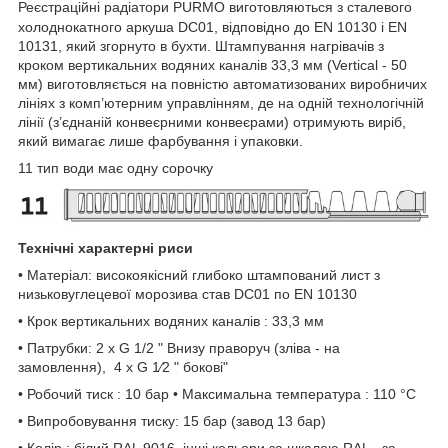
Реєстраційні радіатори PURMO виготовляються з сталевого
холоднокатного аркуша DC01, відповідно до EN 10130 і EN
10131, який згорнуто в бухти. Штампування нагрівачів з
кроком вертикальних водяних каналів 33,3 мм (Vertical - 50
мм) виготовляється на повністю автоматизованих виробничих
лініях з комп’ютерним управлінням, де на одній технологічній
лінії (з’єднаній конвеєрними конвеєрами) отримують виріб,
який вимагає лише фарбування і упаковки.
11 тип води має одну сорочку
Технічні характерні риси
• Матеріал: високоякісний глибоко штампований лист з
низьковуглецевої морозива став DC01 по EN 10130
• Крок вертикальних водяних каналів : 33,3 мм
• Патрубки: 2 x G 1/2 " Внизу праворуч (зліва - на
замовлення), 4 x G 1⁄2 " бокові"
• Робочий тиск : 10 бар • Максимальна температура : 110 °C
• Випробовування тиску: 15 бар (завод 13 бар)
• Колір : білий RAL 9016, інші кольори за шкалою RAL - за