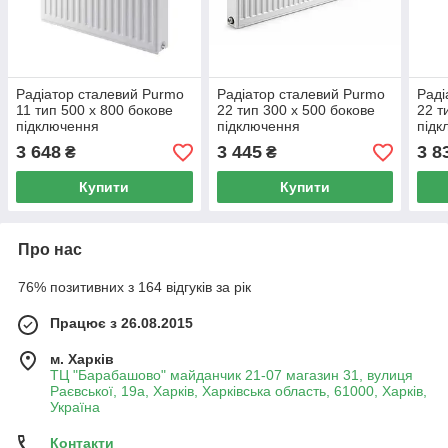
Радіатор сталевий Purmo
Радіатор сталевий Purmo
Раді
11 тип 500 x 800 бокове
22 тип 300 х 500 бокове
22 т
підключення
підключення
підк
3 648
3 445
3 8
₴
₴
Купити
Купити
Про нас
76% позитивних з 164 відгуків за рік
Працює з 26.08.2015
м. Харків
ТЦ "Барабашово" майданчик 21-07 магазин 31, вулиця
Раєвської, 19а, Харків, Харківська область, 61000, Харків,
Україна
Контакти