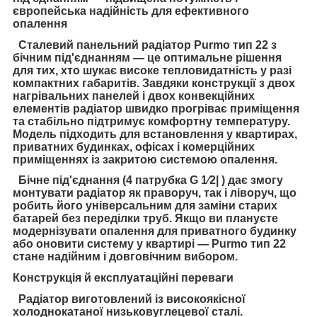
європейська надійність для ефективного
опалення
Сталевий панельний радіатор Purmo тип 22 з
бічним під'єднанням
— це оптимальне рішення
для тих, хто шукає високе тепловидатність у разі
компактних габаритів. Завдяки конструкції з двох
нагрівальних панелей і двох конвекційних
елементів радіатор швидко прогріває приміщення
та стабільно підтримує комфортну температуру.
Модель підходить для встановлення у квартирах,
приватних будинках, офісах і комерційних
приміщеннях із закритою системою опалення.
Бічне під'єднання
(4 патрубка G 1⁄2| ) дає змогу
монтувати радіатор як праворуч, так і ліворуч, що
робить його універсальним для заміни старих
батарей без переділки труб. Якщо ви плануєте
модернізувати опалення для приватного будинку
або оновити систему у квартирі — Purmo тип 22
стане надійним і довговічним вибором.
Конструкція й експлуатаційні переваги
Радіатор виготовлений із високоякісної
холоднокатаної низьковуглецевої сталі.