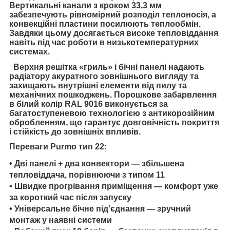
Вертикальні канали з кроком 33,3 мм
забезпечують рівномірний розподіл теплоносія, а
конвекційні пластини посилюють теплообмін.
Завдяки цьому досягається високе тепловіддання
навіть під час роботи в низькотемпературних
системах.
Верхня решітка «гриль» і бічні панелі надають
радіатору акуратного зовнішнього вигляду та
захищають внутрішні елементи від пилу та
механічних пошкоджень. Порошкове забарвлення
в білий колір RAL 9016 виконується за
багатоступеневою технологією з антикорозійним
обробленням, що гарантує довговічність покриття
і стійкість до зовнішніх впливів.
Переваги Purmo тип 22:
• Дві панелі + два конвектори — збільшена
тепловіддача, порівнюючи з типом 11
• Швидке прогрівання приміщення — комфорт уже
за короткий час після запуску
• Універсальне бічне під'єднання — зручний
монтаж у наявні системи