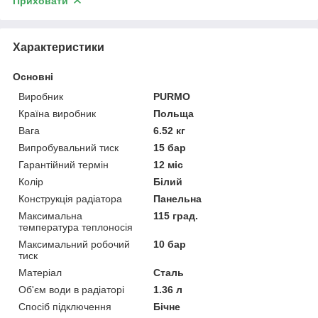
Приховати
Характеристики
Основні
Виробник
PURMO
Країна виробник
Польща
Вага
6.52 кг
Випробувальний тиск
15 бар
Гарантійний термін
12 міс
Колір
Білий
Конструкція радіатора
Панельна
Максимальна
115 град.
температура теплоносія
Максимальний робочий
10 бар
тиск
Матеріал
Сталь
Об'єм води в радіаторі
1.36 л
Спосіб підключення
Бічне