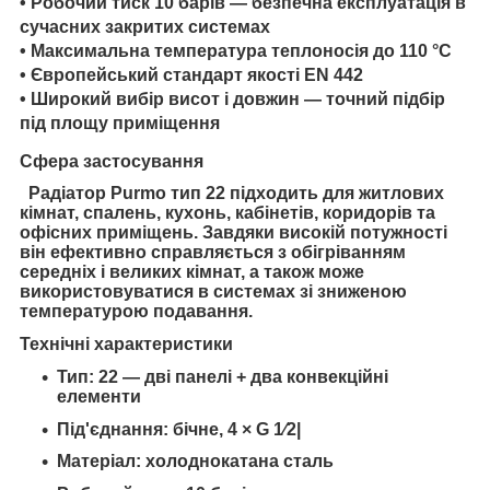
• Робочий тиск 10 барів — безпечна експлуатація в
сучасних закритих системах
• Максимальна температура теплоносія до 110 °C
• Європейський стандарт якості EN 442
• Широкий вибір висот і довжин — точний підбір
під площу приміщення
Сфера застосування
Радіатор Purmo тип 22
підходить для житлових
кімнат, спалень, кухонь, кабінетів, коридорів та
офісних приміщень. Завдяки високій потужності
він ефективно справляється з обігріванням
середніх і великих кімнат, а також може
використовуватися в системах зі зниженою
температурою подавання.
Технічні характеристики
Тип: 22 — дві панелі + два конвекційні
елементи
Під'єднання: бічне, 4 × G 1⁄2|
Матеріал: холоднокатана сталь