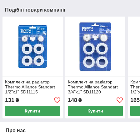
Подібні товари компанії
Комплект на радіатор
Комплект на радіатор
Комп
Thermo Alliance Standart
Thermo Alliance Standart
Ther
1/2"х1" SD11115
3/4"х1" SD11120
1/2"
131
148
165
₴
₴
Купити
Купити
Про нас